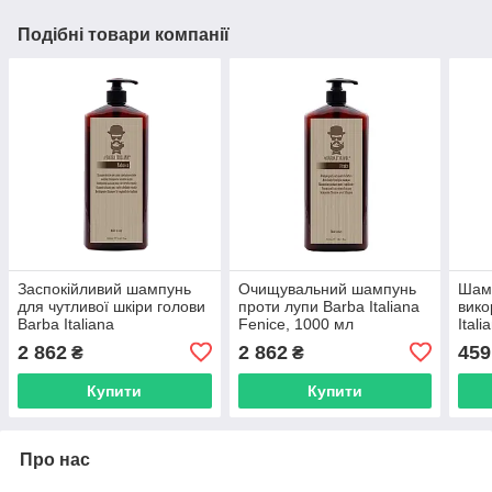
Подібні товари компанії
Заспокійливий шампунь
Очищувальний шампунь
Шам
для чутливої шкіри голови
проти лупи Barba Italiana
вико
Barba Italiana
Fenice, 1000 мл
Ital
Nabucco,1000 мл
(BI777777BIG)
(BI0
2 862
2 862
459
₴
₴
(BI070770BIG)
Купити
Купити
Про нас