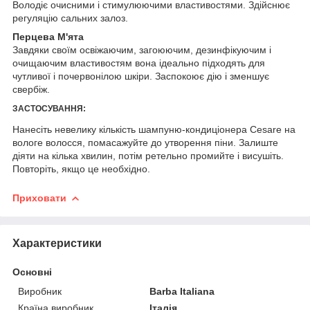
Володіє очисними і стимулюючими властивостями. Здійснює
регуляцію сальних залоз.
Перцева М'ята
Завдяки своїм освіжаючим, загоюючим, дезинфікуючим і
очищаючим властивостям вона ідеально підходять для
чутливої і почервонілою шкіри. Заспокоює дію і зменшує
свербіж.
ЗАСТОСУВАННЯ:
Нанесіть невелику кількість шампуню-кондиціонера Cesare на
вологе волосся, помасажуйте до утворення піни. Залиште
діяти на кілька хвилин, потім ретельно промийте і висушіть.
Повторіть, якщо це необхідно.
Приховати
Характеристики
Основні
Виробник
Barba Italiana
Країна виробник
Італія