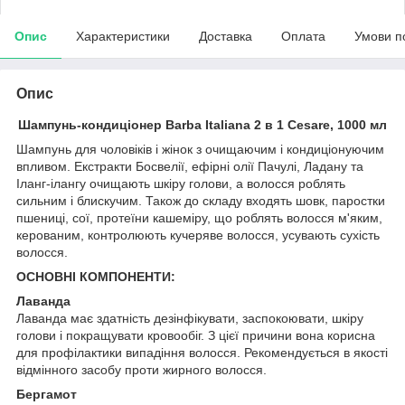
Опис
Характеристики
Доставка
Оплата
Умови п
Опис
Шампунь-кондиціонер Barba Italiana 2 в 1 Cesare, 1000 мл
Шампунь для чоловіків і жінок з очищаючим і кондиціонуючим
впливом. Екстракти Босвелії, ефірні олії Пачулі, Ладану та
Іланг-ілангу очищають шкіру голови, а волосся роблять
сильним і блискучим. Також до складу входять шовк, паростки
пшениці, сої, протеїни кашеміру, що роблять волосся м'яким,
керованим, контролюють кучеряве волосся, усувають сухість
волосся.
ОСНОВНІ КОМПОНЕНТИ:
Лаванда
Лаванда має здатність дезінфікувати, заспокоювати, шкіру
голови і покращувати кровообіг. З цієї причини вона корисна
для профілактики випадіння волосся. Рекомендується в якості
відмінного засобу проти жирного волосся.
Бергамот