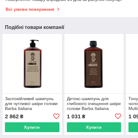
Всі умови повернення
Подібні товари компанії
Заспокійливий шампунь
Детокс-шампунь для
Тон
для чутливої шкіри голови
глибокого очищення шкіри
чоло
Barba Italiana
голови Barba Italiana
Mult
Nabucco,1000 мл
Regio, 250 мл (BI000770)
Sham
2 862
1 031
1 0
₴
₴
(BI070770BIG)
Купити
Купити