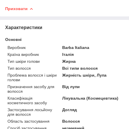
Приховати
Характеристики
Основні
Виробник
Barba Italiana
Країна виробник
Італія
Тип шкіри голови
Жирна
Тип волосся
Всі типи волосся
Проблема волосся і шкіри
Жирність шкіри, Лупа
голови
Призначення засобу для
Від лупи
волосся
Класифікація
Лікувальна (Космецевтика)
косметичного засобу
Застосування лосьйону
Догляд
для волосся
Область застосування
Волосся
Спосіб застосування
незмивний