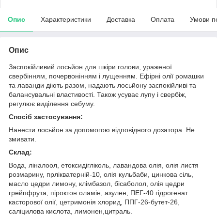
Опис
Характеристики
Доставка
Оплата
Умови п
Опис
Заспокійливий лосьйон для шкіри голови, ураженої
свербінням, почервонінням і лущенням. Ефірні олії ромашки
та лаванди діють разом, надають лосьйону заспокійливі та
балансувальні властивості. Також усуває лупу і свербіж,
регулює виділення себуму.
Спосіб застосування:
Нанести лосьйон за допомогою відповідного дозатора. Не
змивати.
Склад:
Вода, ліналоол, етоксидігліколь, лавандова олія, олія листя
розмарину, прлікватерній-10, олія кульбаби, цинкова сіль,
масло цедри лимону, клімбазол, бісаболол, олія цедри
грейпфрута, піроктон оламін, азулен, ПЕГ-40 гідрогенат
касторової олії, цетримонія хлорид, ППГ-26-бутет-26,
саліцилова кислота, лимонен,цитраль.