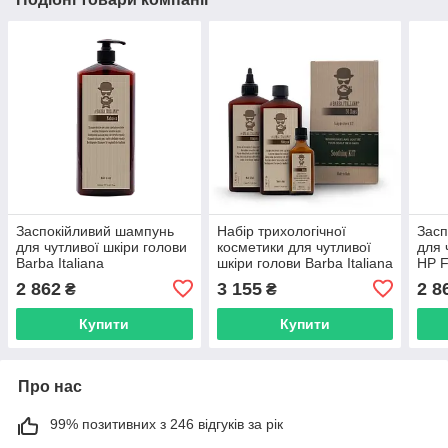
Заспокійливий шампунь
Набір трихологічної
Засп
для чутливої шкіри голови
косметики для чутливої
для 
Barba Italiana
шкіри голови Barba Italiana
HP F
Nabucco,1000 мл
Soothing Kit 50 days
Soot
2 862
3 155
2 8
₴
₴
(BI070770BIG)
(BIM602S)
(109
Купити
Купити
Про нас
99% позитивних з 246 відгуків за рік