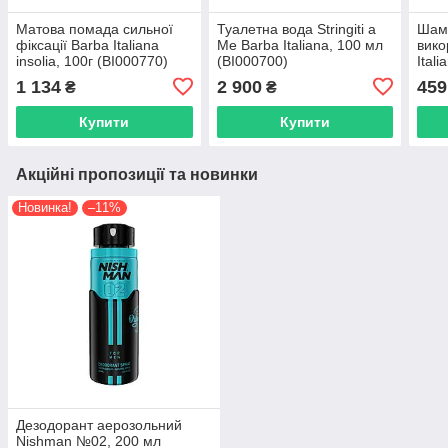
Матова помада сильної
Туалетна вода Stringiti a
Шам
фіксації Barba Italiana
Me Barba Italiana, 100 мл
вико
insolia, 100г (BI000770)
(BI000700)
Ital
(BI0
1 134
2 900
459
₴
₴
Купити
Купити
Акційні пропозиції та новинки
Новинка!
–11%
Дезодорант аерозольний
Nishman №02, 200 мл