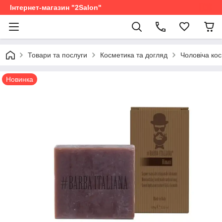
Інтернет-магазин "2Salon"
Товари та послуги
Косметика та догляд
Чоловіча ко
Новинка