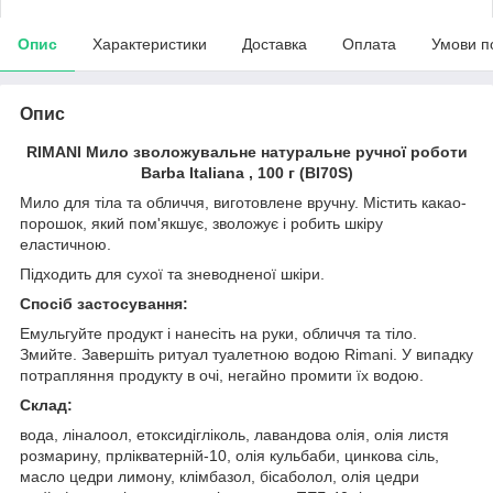
Опис
Характеристики
Доставка
Оплата
Умови п
Опис
RIMANI Мило зволожувальне натуральне ручної роботи
Barba Italiana , 100 г (BI70S)
Мило для тіла та обличчя, виготовлене вручну. Містить какао-
порошок, який пом'якшує, зволожує і робить шкіру
еластичною.
Підходить для сухої та зневодненої шкіри.
Спосіб застосування:
Емульгуйте продукт і нанесіть на руки, обличчя та тіло.
Змийте. Завершіть ритуал туалетною водою Rimani. У випадку
потрапляння продукту в очі, негайно промити їх водою.
Склад:
вода, ліналоол, етоксидігліколь, лавандова олія, олія листя
розмарину, прлікватерній-10, олія кульбаби, цинкова сіль,
масло цедри лимону, клімбазол, бісаболол, олія цедри