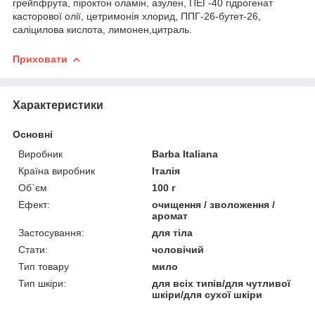
грейпфрута, піроктон оламін, азулен, ПЕГ-40 гідрогенат
касторової олії, цетримонія хлорид, ППГ-26-бутет-26,
саліцилова кислота, лимонен,цитраль.
Приховати
Характеристики
Основні
Виробник
Barba Italiana
Країна виробник
Італія
Об`єм
100 г
Ефект:
очищення / зволоження /
аромат
Застосування:
для тіла
Стати:
чоловічий
Тип товару
мило
Тип шкіри:
для всіх типів/для чутливої
шкіри/для сухої шкіри