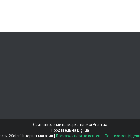
Сайт створений на маркетплейсі
Prom.ua
Продавець на Bigl.ua
"Світ Краси 2Salon" Інтернет-магазин |
Поскаржитися на контент
|
Політика конфіденц