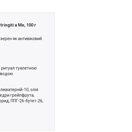
ingiti a Me, 100 г
 зерен як антивіковий
ть ритуал туалетною
 водою.
лікватерній-10, олія
 цедри грейпфрута,
орид, ППГ-26-бутет-26,