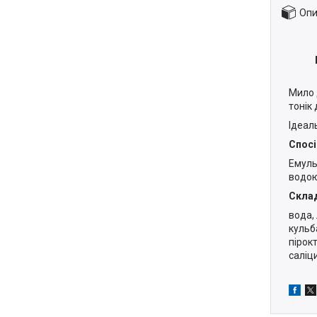
Опи
Мило 
тонік
Ідеал
Спосі
Емуль
водою
Скла
вода, 
кульб
пірок
саліц