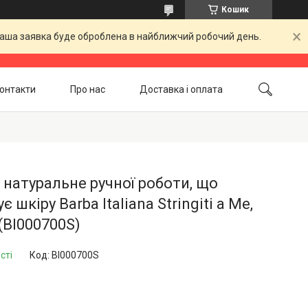
Кошик
 Ваша заявка буде оброблена в найближчий робочий день.
онтакти
Про нас
Доставка і оплата
Повернення і обмін
Акційні товари
натуральне ручної роботи, що
є шкіру Barba Italiana Stringiti a Me,
 (BI000700S)
сті
Код:
BI000700S