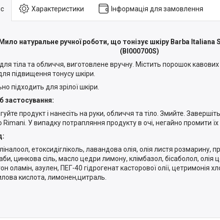
с
Характеристики
Інформація для замовлення
Мило натуральне ручної роботи, що тонізує шкіру Barba Italiana Str
(BI000700S)
для тіла та обличчя, виготовлене вручну. Містить порошок кавових
 для підвищення тонусу шкіри.
ьно підходить для зрілої шкіри.
б застосування:
гуйте продукт і нанесіть на руки, обличчя та тіло. Змийте. Заверші
 Rimani. У випадку потрапляння продукту в очі, негайно промити їх
д:
ліналоол, етоксидігліколь, лавандова олія, олія листя розмарину, пр
аби, цинкова сіль, масло цедри лимону, клімбазол, бісаболол, олія
тон оламін, азулен, ПЕГ-40 гідрогенат касторової олії, цетримонія хл
илова кислота, лимонен,цитраль.