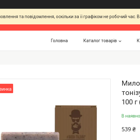
влення та повідомлення, оскільки за її графіком не робочий час.
Головна
Каталог товарів
К
Мило 
винка
тонізу
100 г
В наявно
539 ₴