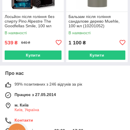
Лосьйон після гоління без
Бальзам після гоління
спирту Pino Alpestre The
сандалове дерево Muehle,
Goodfellas Smile, 100 мл
100 мл (10201052)
(10201039)
В наявності
В наявності
539
1 100
₴
₴
640 ₴
Купити
Купити
Про нас
99% позитивних з 246 відгуків за рік
Працює з 27.05.2014
м. Київ
Київ, Україна
Контакти