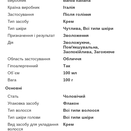
Виробник
Barba Italiana
Країна виробник
Італія
Застосування
Після гоління
Тип засобу
Крем
Тип шкіри
Чутлива, Всі типи шкіри
Призначення і результат
Зволоження
Дія
Зволожуюче,
Пом'якшувальна,
Заспокійлива, Загоююче
Область застосування
Обличчя
Гіпоалергенний
Так
Об`єм
100 мл
Вага
100 г
Основні
Стать
Чоловічий
Упаковка засобу
Флакон
Тип волосся
Всі типи волосся
Тип шкіри голови
Всі типи шкіри
Вид засобу для укладання
Крем
волосся