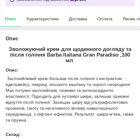
Опис
Характеристики
Доставка
Оплата
Умови п
Опис
Зволожуючий крем для щоденного догляду та
після гоління Barba Italiana Gran Paradiso ,100
мл
Опис:
Заспокійливий крем-бальзам після гоління з екстрактом
едельвейсу, лакриці, кінського каштану та чорної смородини.
Має потужні заспокійливі, поживні та антиоксидантні
властивості. Підходить для чутливої шкіри, залишає приємні
відчуття після гоління. Захищає шкіру від ультрафіолетових
променів, смогу та негативного впливу навколишнього
середовища, з ліфтинг-ефектом. Результат: шкіра м'яка, свіжа
та пружна.
Склад: