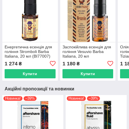
Енергетична есенція для
Заспокійлива есенція для
Олія
гоління Stromboli Barba
гоління Vesuvio Barba
голі
Italiana, 20 мл (BI77007)
Italiana, 20 мл
Tizi
1 274
1 180
1 1
₴
₴
Купити
Купити
Акційні пропозиції та новинки
Новинка!
–39%
Новинка!
–39%