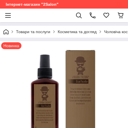
Інтернет-магазин "2Salon"
Товари та послуги
Косметика та догляд
Чоловіча ко
Новинка