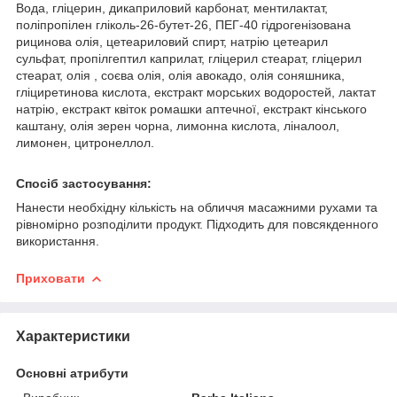
Вода, гліцерин, дикаприловий карбонат, ментилактат,
поліпропілен гліколь-26-бутет-26, ПЕГ-40 гідрогенізована
рицинова олія, цетеариловий спирт, натрію цетеарил
сульфат, пропілгептил каприлат, гліцерил стеарат, гліцерил
стеарат, олія , соєва олія, олія авокадо, олія соняшника,
гліциретинова кислота, екстракт морських водоростей, лактат
натрію, екстракт квіток ромашки аптечної, екстракт кінського
каштану, олія зерен чорна, лимонна кислота, ліналоол,
лимонен, цитронеллол.
Спосіб застосування:
Нанести необхідну кількість на обличчя масажними рухами та
рівномірно розподілити продукт. Підходить для повсякденного
використання.
Приховати
Характеристики
Основні атрибути