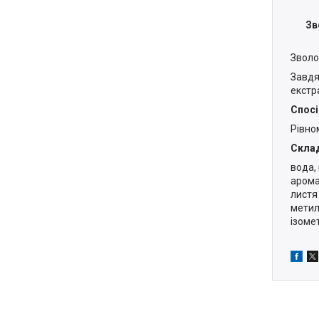
Зв
Зволо
Завдя
екстра
Спосі
Рівном
Скла
вода,
арома
листя
метил
ізомет