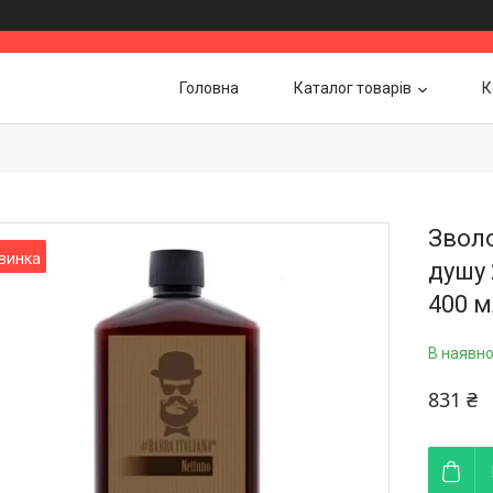
Головна
Каталог товарів
К
Звол
винка
душу 
400 м
В наявно
831 ₴