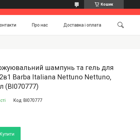
Кошик
онтакти
Про нас
Доставка і оплата
Повернення і обмін
Акційні товари
ожуювальний шампунь та гель для
2в1 Barba Italiana Nettuno Nettuno,
л (BI070777)
сті
Код:
BI070777
Купити