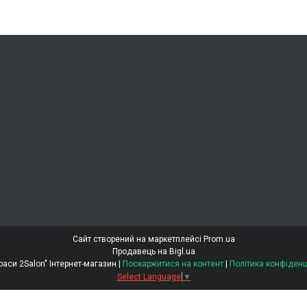
Сайт створений на маркетплейсі
Prom.ua
Продавець на Bigl.ua
"Світ Краси 2Salon" Інтернет-магазин |
Поскаржитися на контент
|
Політика конфіденц
Select Language
▼