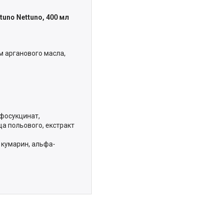
tuno Nettuno, 400 мл
 арганового масла,
ьфосукцинат,
ща польового, екстракт
, кумарин, альфа-