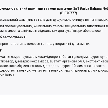
оложуювальний шампунь та гель для душу 2в1 Barba Italiana Net
(BI070777)
жувальний шампунь та гель для душу, ніжно очищує всі типи шкіри.
ки зволожувальним, живильним та пом'якшувальним властивостям
ктів алое та фініків, він є ідеальним для сухої шкіри або волосся.
б застосування:
ірно нанести на волосся та тіло, утворити піну та змити.
д:
 магнія лаурет сульфат, кокамідопропілбетаїн, дісодіум лаурет сул
тизатор, динатрію кокоамфодіацетат, арганова олія, екстракт хво
 алое, кокамід меа, гліколь дістеарат, лаурет-10, лимонна кислота,
хлороізотіазолінон, метилізотіазолінон, гексил циннамал, ліналоол
ил іонон.