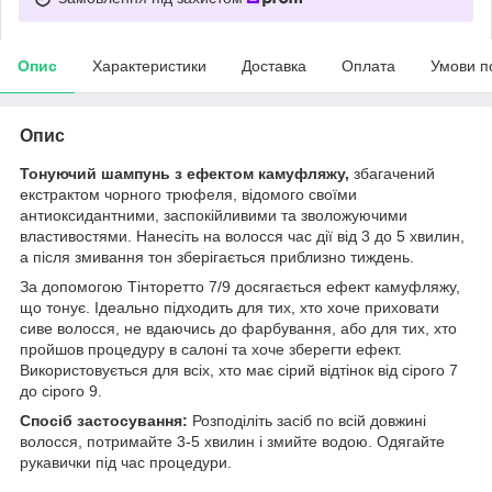
Опис
Характеристики
Доставка
Оплата
Умови п
Опис
Тонуючий шампунь з ефектом камуфляжу,
збагачений
екстрактом чорного трюфеля, відомого своїми
антиоксидантними, заспокійливими та зволожуючими
властивостями. Нанесіть на волосся час дії від 3 до 5 хвилин,
а після змивання тон зберігається приблизно тиждень.
За допомогою Тінторетто 7/9 досягається ефект камуфляжу,
що тонує. Ідеально підходить для тих, хто хоче приховати
сиве волосся, не вдаючись до фарбування, або для тих, хто
пройшов процедуру в салоні та хоче зберегти ефект.
Використовується для всіх, хто має сірий відтінок від сірого 7
до сірого 9.
Спосіб застосування:
Розподіліть засіб по всій довжині
волосся, потримайте 3-5 хвилин і змийте водою. Одягайте
рукавички під час процедури.