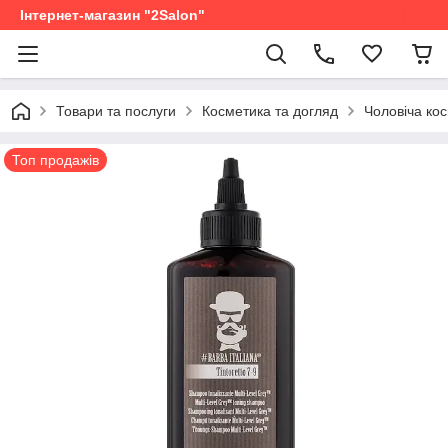
Інтернет-магазин "2Salon"
Товари та послуги
Косметика та догляд
Чоловіча ко
Топ продажів