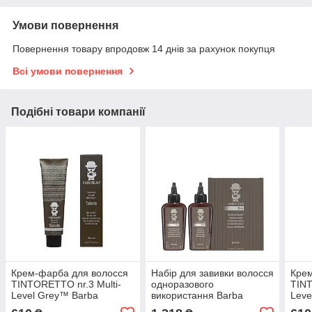
Умови повернення
Повернення товару впродовж 14 днів за рахунок покупця
Всі умови повернення
Подібні товари компанії
Крем-фарба для волосся
Набір для завивки волосся
Крем
TINTORETTO nr.3 Multi-
одноразового
TINT
Level Grey™ Barba
використання Barba
Leve
Italiana, 60 мл (BI037)
Italiana Riccio 2×100 мл
Ital