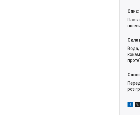
Опис:
Паста 
пшени
Скла
Вода,
кокам
проте
Спосі
Перед
розіг