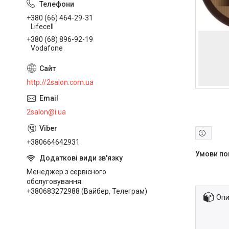
+380 (66) 464-29-31
Lifecell
+380 (68) 896-92-19
Vodafone
http://2salon.com.ua
2salon@i.ua
+380664642931
Менеджер з сервісного
обслуговування
+380683272988 (Вайбер, Телеграм)
Опи