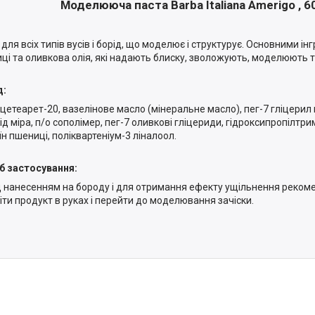
Моделююча паста Barba Italiana Amerigo , 6
для всіх типів вусів і борід, що моделює і структурує. Основними ін
ці та оливкова олія, які надають блиску, зволожують, моделюють 
д:
 цетеарет-20, вазелінове масло (мінеральне масло), пег-7 гліцерил 
ід міра, п/о сополімер, пег-7 оливкові гліцериди, гідроксипропілтр
їн пшениці, поліквартеніум-3 ліналоол.
б застосування:
 нанесенням на бороду і для отримання ефекту ущільнення реко
ріти продукт в руках і перейти до моделювання зачіски.