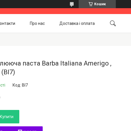
Кошик
онтакти
Про нас
Доставка і оплата
Повернення і обмін
Акційні товари
ююча паста Barba Italiana Amerigo ,
 (BI7)
сті
Код:
BI7
₴
Купити