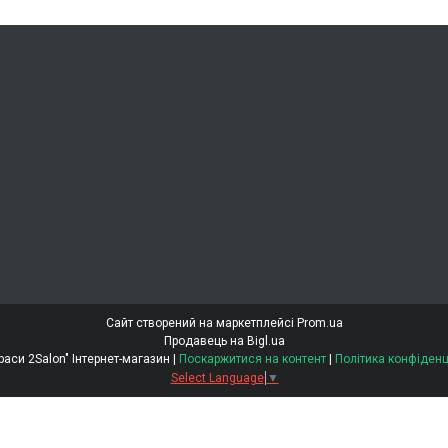
Сайт створений на маркетплейсі
Prom.ua
Продавець на Bigl.ua
"Світ Краси 2Salon" Інтернет-магазин |
Поскаржитися на контент
|
Політика конфіденц
Select Language
▼