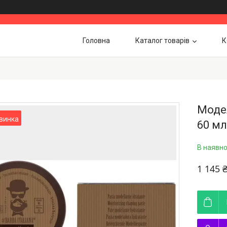
Головна
Каталог товарів
К
Модел
винка
60 мл
В наявно
1 145 