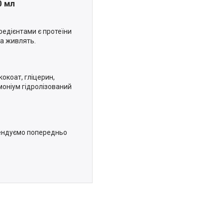
0 мл
гредієнтами є протеїни
та живлять.
кокоат, гліцерин,
имоніум гідролізований
мендуємо попередньо