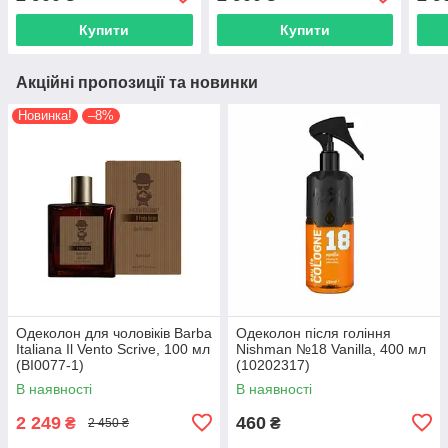
Купити
Купити
Акційні пропозиції та новинки
Новинка!
–8%
Одеколон для чоловіків Barba
Одеколон після гоління
Italiana Il Vento Scrive, 100 мл
Nishman №18 Vanilla, 400 мл
(BI0077-1)
(10202317)
В наявності
В наявності
2 249
460
₴
₴
2 450 ₴