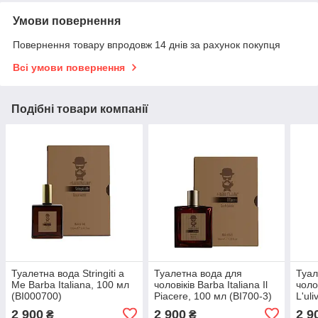
Умови повернення
Повернення товару впродовж 14 днів за рахунок покупця
Всі умови повернення
Подібні товари компанії
Туалетна вода Stringiti a
Туалетна вода для
Туал
Me Barba Italiana, 100 мл
чоловіків Barba Italiana Il
чоло
(BI000700)
Piacere, 100 мл (BI700-3)
L'ul
2 900
2 900
2 9
₴
₴