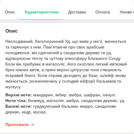
Опис
Характеристики
Доставка
Оплата
Умови 
Опис
Несподіваний, багатогранний Уд, що живе у місті, змінюється
та гармонує з ним. Пам'ятаючи про своє арабське
походження, він одягнений у сандалове дерево та уд,
відтворюючи теплу та чуттєву атмосферу Близького Сходу.
Коли він прибуває в мегаполіс, його охоплює легкий квітковий
бриз ніжних квітів, а пряні верхні цитрусові тони створюють
яскравий блиск. Коли справа доходить до бази, шлейф знову
змінюється, розчиняючись у солодкій ейфорії бальзамів та
мускусу.
Верхні ноти:
мандарин, імбир, амбра, шафран, пачулі.
Ноти тіла:
Бозевуд, магнолія, амбра, сандалове дерево, уд.
Базові ноти:
гурджумський бальзам, мирро, сандалове
дерево, кедр, мускус.
Приховати