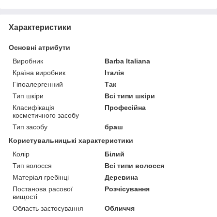
Характеристики
Основні атрибути
Виробник
Barba Italiana
Країна виробник
Італія
Гіпоалергенний
Так
Тип шкіри
Всі типи шкіри
Класифікація
Професійна
косметичного засобу
Тип засобу
браш
Користувальницькі характеристики
Колір
Білий
Тип волосся
Всі типи волосся
Матеріал гребінці
Деревина
Постанова расової
Розчісування
вищості
Область застосування
Обличчя