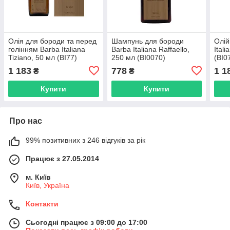
Олія для бороди та перед
Шампунь для бороди
Олій
голінням Barba Italiana
Barba Italiana Raffaello,
Ital
Tiziano, 50 мл (BI77)
250 мл (BI0070)
(BI0
1 183
778
1 1
₴
₴
Купити
Купити
Про нас
99% позитивних з 246 відгуків за рік
Працює з 27.05.2014
м. Київ
Київ, Україна
Контакти
Сьогодні працює з 09:00 до 17:00