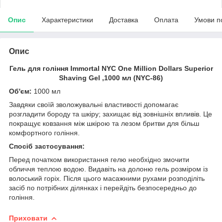
Опис
Характеристики
Доставка
Оплата
Умови п
Опис
Гель для гоління Immortal NYC One Million Dollars Superior
Shaving Gel ,1000 мл (NYC-86)
Об'єм:
1000 мл
Завдяки своїй зволожувальні властивості допомагає
розгладити бороду та шкіру; захищає від зовнішніх впливів. Це
покращує ковзання між шкірою та лезом бритви для більш
комфортного гоління.
Спосіб застосування:
Перед початком використання гелю необхідно змочити
обличчя теплою водою. Видавіть на долоню гель розміром із
волоський горіх. Після цього масажними рухами розподіліть
засіб по потрібних ділянках і перейдіть безпосередньо до
гоління.
Приховати