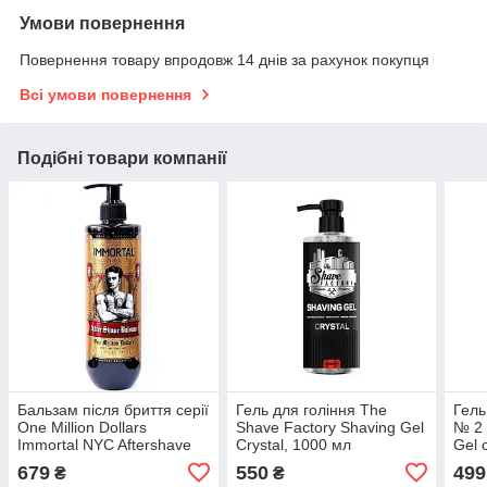
Умови повернення
Повернення товару впродовж 14 днів за рахунок покупця
Всі умови повернення
Подібні товари компанії
Бальзам після бриття серії
Гель для гоління The
Гель
One Million Dollars
Shave Factory Shaving Gel
№ 2 
Immortal NYC Aftershave
Crystal, 1000 мл
Gel 
Balsam,350 мл (NYC-85)
(10104026)
1000
679
550
499
₴
₴