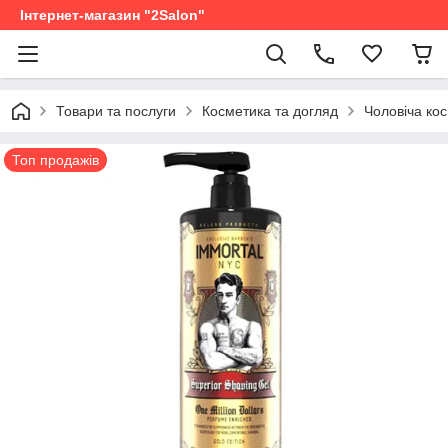
Інтернет-магазин "2Salon"
Товари та послуги
Косметика та догляд
Чоловіча ко
Топ продажів