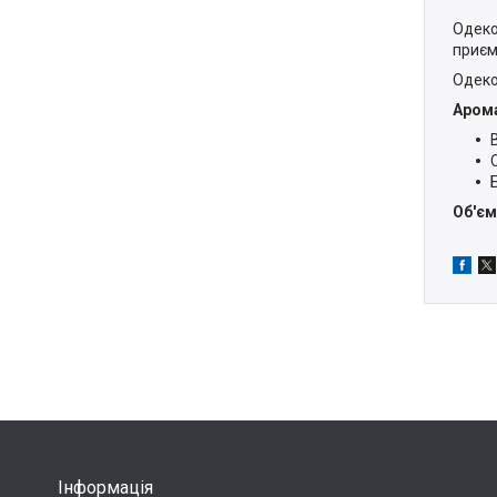
Одеко
приєм
Одеко
Аром
Об'єм
Інформація