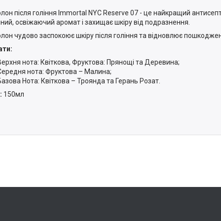
лон після гоління Immortal NYC Reserve 07 - це найкращий антисепт
ний, освіжаючий аромат і захищає шкіру від подразнення.
лон чудово заспокоює шкіру після гоління та відновлює пошкоджені
ати:
Верхня нота: Квіткова, Фруктова: Прянощі та Деревина;
Середня нота: Фруктова – Малина;
Базова Нота: Квіткова – Троянда та Герань Розат.
:
150мл