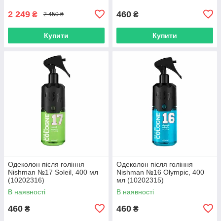
2 249
460
₴
₴
2 450 ₴
Купити
Купити
Одеколон після гоління
Одеколон після гоління
Nishman №17 Soleil, 400 мл
Nishman №16 Olympic, 400
(10202316)
мл (10202315)
В наявності
В наявності
460
460
₴
₴