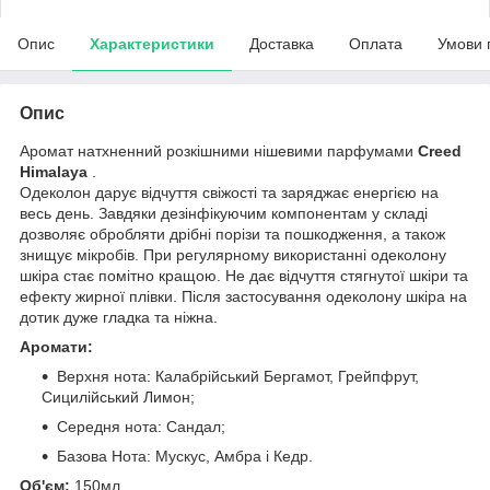
Опис
Характеристики
Доставка
Оплата
Умови 
Опис
Аромат натхненний розкішними нішевими парфумами
Creed
Himalaya
.
Одеколон дарує відчуття свіжості та заряджає енергією на
весь день. Завдяки дезінфікуючим компонентам у складі
дозволяє обробляти дрібні порізи та пошкодження, а також
знищує мікробів. При регулярному використанні одеколону
шкіра стає помітно кращою. Не дає відчуття стягнутої шкіри та
ефекту жирної плівки. Після застосування одеколону шкіра на
дотик дуже гладка та ніжна.
Аромати:
Верхня нота: Калабрійський Бергамот, Грейпфрут,
Сицилійський Лимон;
Середня нота: Сандал;
Базова Нота: Мускус, Амбра і Кедр.
Об'єм:
150мл