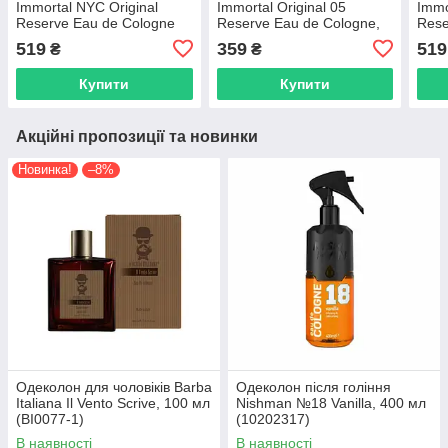
Immortal NYC Original
Immortal Original 05
Immo
Reserve Eau de Cologne
Reserve Eau de Cologne,
Rese
Chicago, 400 мл (NYC-
150 мл (NYC-45)
New 
519
359
519
₴
₴
173)
171)
Купити
Купити
Акційні пропозиції та новинки
Новинка!
–8%
Одеколон для чоловіків Barba
Одеколон після гоління
Italiana Il Vento Scrive, 100 мл
Nishman №18 Vanilla, 400 мл
(BI0077-1)
(10202317)
В наявності
В наявності