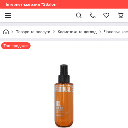
Інтернет-магазин "2Salon"
Товари та послуги
Косметика та догляд
Чоловіча ко
Топ продажів