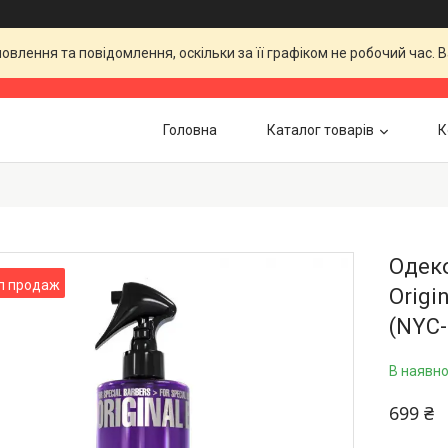
влення та повідомлення, оскільки за її графіком не робочий час.
Головна
Каталог товарів
К
Одеко
п продаж
Origi
(NYC-
В наявно
699 ₴