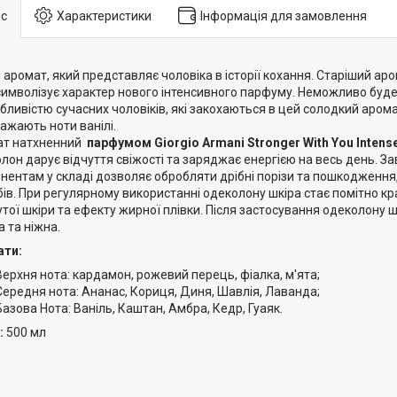
с
Характеристики
Інформація для замовлення
 аромат, який представляє чоловіка в історії кохання. Старіший ар
символізує характер нового інтенсивного парфуму. Неможливо буд
бливістю сучасних чоловіків, які закохаються в цей солодкий арома
ажають ноти ванілі.
ат натхненний
парфумом Giorgio Armani Stronger With You Intense
лон дарує відчуття свіжості та заряджає енергією на весь день. З
нентам у складі дозволяє обробляти дрібні порізи та пошкодження
бів. При регулярному використанні одеколону шкіра стає помітно кр
утої шкіри та ефекту жирної плівки. Після застосування одеколону 
а та ніжна.
ати:
Верхня нота: кардамон, рожевий перець, фіалка, м'ята;
Середня нота: Ананас, Кориця, Диня, Шавлія, Лаванда;
Базова Нота: Ваніль, Каштан, Амбра, Кедр, Гуаяк.
:
500 мл