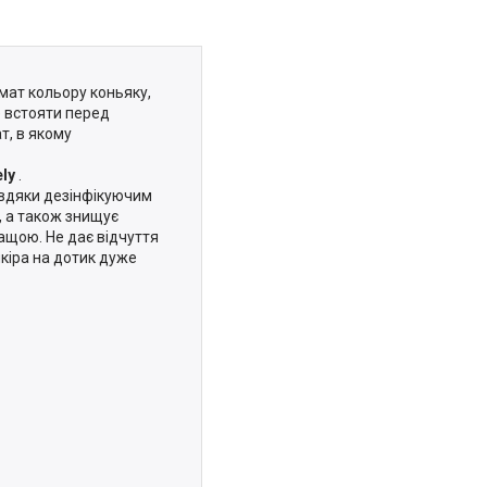
омат кольору коньяку,
е встояти перед
т, в якому
ly
.
авдяки дезінфікуючим
, а також знищує
ащою. Не дає відчуття
шкіра на дотик дуже