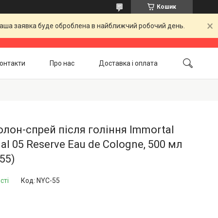
Кошик
 Ваша заявка буде оброблена в найближчий робочий день.
онтакти
Про нас
Доставка і оплата
Повернення і обмін
Акційні товари
лон-спрей після гоління Immortal
nal 05 Reserve Eau de Cologne, 500 мл
55)
сті
Код:
NYC-55