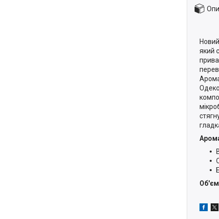
Опи
Новий
який 
прива
перев
Аром
Одеко
компо
мікро
стягн
гладк
Аром
Об'єм