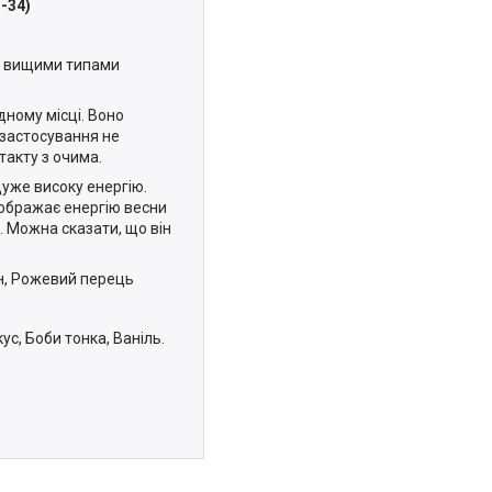
-34)
ми вищими типами
дному місці. Воно
 застосування не
такту з очима.
дуже високу енергію.
ідображає енергію весни
ь. Можна сказати, що він
н, Рожевий перець
с, Боби тонка, Ваніль.