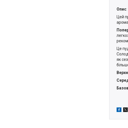
Опис
:
Цей п
арома
Попе
легко
реком
Це пу
Солод
як се
більше
Верхн
Серед
Базов