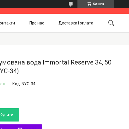
Кошик
онтакти
Про нас
Доставка і оплата
Повернення і обмін
Акційні товари
мована вода Immortal Reserve 34, 50
YC-34)
сті
Код:
NYC-34
Купити