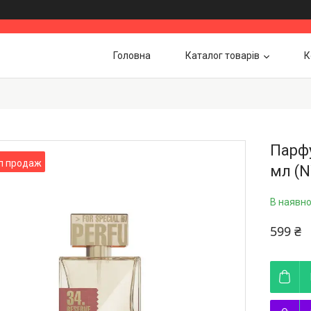
Головна
Каталог товарів
К
Парфу
п продаж
мл (N
В наявно
599 ₴