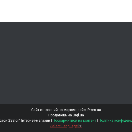
Сайт створений на маркетплейсі
Prom.ua
Продавець на Bigl.ua
"Світ Краси 2Salon" Інтернет-магазин |
Поскаржитися на контент
|
Політика конфіденц
Select Language
▼