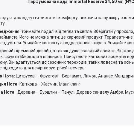
Парфумована вода Immortal Reserve 34, 50 мл (NYC
родукт дає відчуття чистоти і комфорту, чекаючи вашу шкіру свої
ту.
редження:
тримайте подалі від тепла та світла. Зберігати у прохоло
займисте. Його не можна пити; це харчовий продукт. Терапевтичне
ендується. Уникайте контакту з подразненою шкірою. Уникайте кон
дровий і кремовий дизайн, а також дуже солодкий аромат. Він має 
кі фрукти зберігали в щільності. Присутність квіткових ароматів в
зону. Він адаптується до сезонних переходів, таких як весна та осін
 підходить для вечірніх зустрічей і вечерь.
я Нота:
Цитрусові – Фруктові – Бергамот, Лимон, Ананас, Мандари
ня Нота:
Квіткова – Жасмин, Іланг-Іланг
а Нота:
Деревна – Бурштин – Пачулі, Дерево сандалу Амбра, Муску