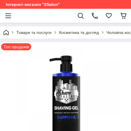
Інтернет-магазин "2Salon"
Товари та послуги
Косметика та догляд
Чоловіча ко
Топ продажів