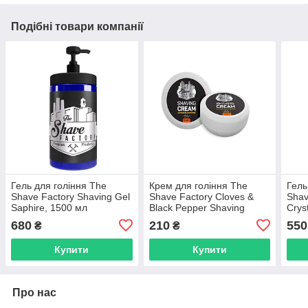
Подібні товари компанії
Гель для гоління The
Крем для гоління The
Гель
Shave Factory Shaving Gel
Shave Factory Cloves &
Shav
Saphire, 1500 мл
Black Pepper Shaving
Crys
(10104030)
Cream 125 мл
(101
680
210
550
₴
₴
Купити
Купити
Про нас