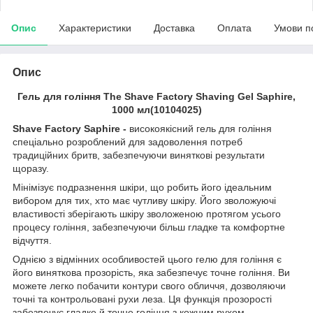
Опис
Характеристики
Доставка
Оплата
Умови п
Опис
Гель для гоління The Shave Factory Shaving Gel Saphire,
1000 мл(10104025)
Shave Factory Saphire -
високоякісний гель для гоління
спеціально розроблений для задоволення потреб
традиційних бритв, забезпечуючи виняткові результати
щоразу.
Мінімізує подразнення шкіри, що робить його ідеальним
вибором для тих, хто має чутливу шкіру. Його зволожуючі
властивості зберігають шкіру зволоженою протягом усього
процесу гоління, забезпечуючи більш гладке та комфортне
відчуття.
Однією з відмінних особливостей цього гелю для гоління є
його виняткова прозорість, яка забезпечує точне гоління. Ви
можете легко побачити контури свого обличчя, дозволяючи
точні та контрольовані рухи леза. Ця функція прозорості
забезпечує гладке й точне гоління з кожним рухом.