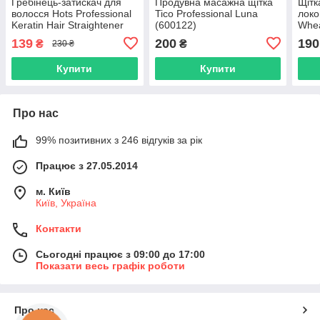
Гребінець-затискач для
Продувна масажна щітка
Щітк
волосся Hots Professional
Tico Professional Luna
локо
Keratin Hair Straightener
(600122)
Whea
Crimson (HP00820-CRI)
(HP
139
200
190
₴
₴
230 ₴
Купити
Купити
Про нас
99% позитивних з 246 відгуків за рік
Працює з 27.05.2014
м. Київ
Київ, Україна
Контакти
Сьогодні працює з 09:00 до 17:00
Показати весь графік роботи
Про нас