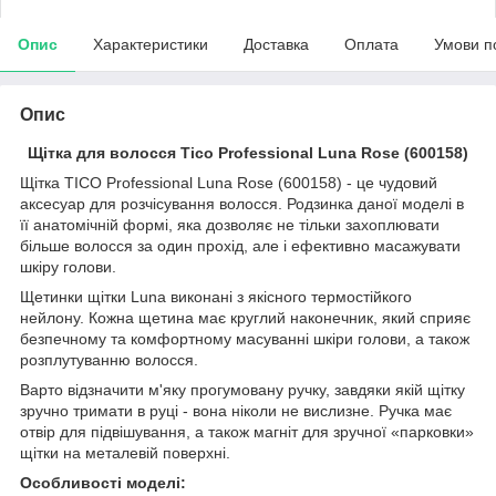
Опис
Характеристики
Доставка
Оплата
Умови п
Опис
Щітка для волосся Tico Professional Luna Rose (600158)
Щітка TICO Professional Luna Rose (600158) - це чудовий
аксесуар для розчісування волосся. Родзинка даної моделі в
її анатомічній формі, яка дозволяє не тільки захоплювати
більше волосся за один прохід, але і ефективно масажувати
шкіру голови.
Щетинки щітки Luna виконані з якісного термостійкого
нейлону. Кожна щетина має круглий наконечник, який сприяє
безпечному та комфортному масуванні шкіри голови, а також
розплутуванню волосся.
Варто відзначити м'яку прогумовану ручку, завдяки якій щітку
зручно тримати в руці - вона ніколи не вислизне. Ручка має
отвір для підвішування, а також магніт для зручної «парковки»
щітки на металевій поверхні.
Особливості моделі: