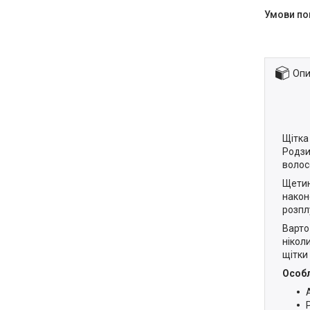
Опи
Щітка
Родзи
волос
Щетин
након
розпл
Варто
нікол
щітки
Особл