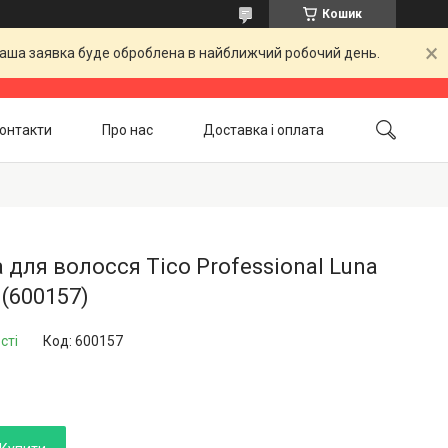
Кошик
 Ваша заявка буде оброблена в найближчий робочий день.
онтакти
Про нас
Доставка і оплата
Повернення і обмін
Акційні товари
 для волосся Tico Professional Luna
 (600157)
сті
Код:
600157