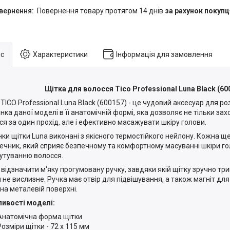
повернення товару протягом 14 днів
за рахунок покупц
с
Характеристики
Інформація для замовлення
Щітка для волосся Tico Professional Luna Black (60
 TICO Professional Luna Black (600157) - це чудовий аксесуар для ро
нка даної моделі в її анатомічній формі, яка дозволяє не тільки з
ся за один прохід, але і ефективно масажувати шкіру голови.
ки щітки Luna виконані з якісного термостійкого нейлону. Кожна щ
ечник, який сприяє безпечному та комфортному масуванні шкіри го
утуванню волосся.
 відзначити м'яку прогумовану ручку, завдяки якій щітку зручно три
и не вислизне. Ручка має отвір для підвішування, а також магніт дл
 на металевій поверхні.
ивості моделі:
Анатомічна форма щітки
Розміри щітки - 72 x 115 мм