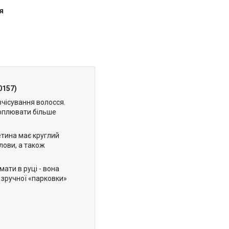
я
0157)
зчісування волосся.
ахоплювати більше
етина має круглий
лови, а також
мати в руці - вона
я зручної «парковки»