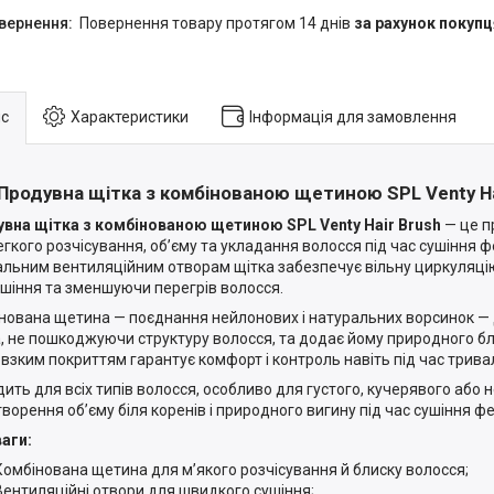
повернення товару протягом 14 днів
за рахунок покупц
с
Характеристики
Інформація для замовлення
Продувна щітка з комбінованою щетиною SPL Venty Hai
вна щітка з комбінованою щетиною SPL Venty Hair Brush
— це п
егкого розчісування, об’єму та укладання волосся під час сушіння 
альним вентиляційним отворам щітка забезпечує вільну циркуляці
ушіння та зменшуючи перегрів волосся.
нована щетина — поєднання нейлонових і натуральних ворсинок — 
, не пошкоджуючи структуру волосся, та додає йому природного бл
овзким покриттям гарантує комфорт і контроль навіть під час трива
дить для всіх типів волосся, особливо для густого, кучерявого або 
творення об’єму біля коренів і природного вигину під час сушіння ф
аги:
Комбінована щетина для м’якого розчісування й блиску волосся;
Вентиляційні отвори для швидкого сушіння;