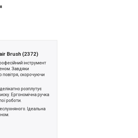
я
r Brush (2372)
рофесійний інструмент
феном. Завдяки
ю повітря, скорочуючи
делікатно розплутує
иску. Ергономічна ручка
лої роботи.
неслухняного. Ідеальна
еном.