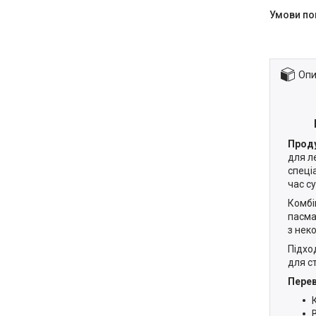
Опи
Проду
для л
спеці
час с
Комбі
пасма
з нек
Підхо
для с
Перев