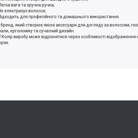
Легка вага та зручна ручка;
Не електризує волосся;
Підходить для професійного та домашнього використання.
 бренд, який створює якісні аксесуари для догляду за волоссям, по
іали, ергономіку та сучасний дизайн.
! Колір виробу може відрізнятися через особливості відображення н
орах.