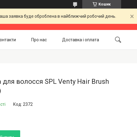
Кошик
 Ваша заявка буде оброблена в найближчий робочий день.
онтакти
Про нас
Доставка і оплата
Повернення і обмін
Акційні товари
 для волосся SPL Venty Hair Brush
)
сті
Код:
2372