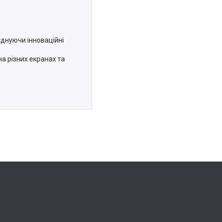
єднуючи інноваційні
а різних екранах та