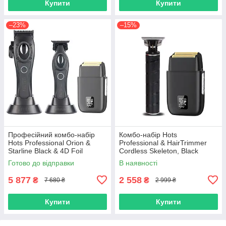
Купити
Купити
–23%
–15%
Професійний комбо-набір
Комбо-набір Hots
Hots Professional Orion &
Professional & HairTrimmer
Starline Black & 4D Foil
Cordless Skeleton, Black
(Orion+Starline+2012)
(HP2012-BK+HT 7870BK)
Готово до відправки
В наявності
5 877
2 558
₴
₴
7 680 ₴
2 999 ₴
Купити
Купити