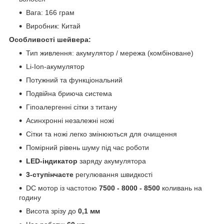
Вага: 166 грам
Виробник: Китай
Особливості шейвера:
Тип живлення: акумулятор / мережа (комбіноване)
Li-Ion-акумулятор
Потужний та функціональний
Подвійна бриюча система
Гіпоалергенні сітки з титану
Асинхронні незалежні ножі
Сітки та ножі легко змінюються для очищення
Помірний рівень шуму під час роботи
LED-індикатор
заряду акумулятора
3-ступінчасте
регулювання швидкості
DC мотор із частотою
7500 - 8000 - 8500
коливань на
годину
Висота зрізу до
0,1 мм