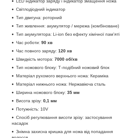
LED індикатор заряду і індикатор змащення ножа
Світлодіодний індикатор
Тип двигуна: роторний
Тип живлення: акумулятор / мережа (комбіноване)
Тип акумулятора: Li-ion без ефекту хімічної пам'яті
Час роботи:
90 хв
Час повного заряду:
120 хв
Швидкість мотора:
7000 об/хв
Тип ножового блоку: Т-подібний ножовий блок
Матеріал рухомого верхнього ножа: Кераміка
Матеріал нижнього ножа: Нержавіюча сталь
Ширина ножового блоку:
35 мм
Висота зрізу:
0,1 мм
Потужність: 10V
Спосіб регулювання висоти зрізу: застосування
насадок
Знімна захисна кришка для ножа від попадання
волосся