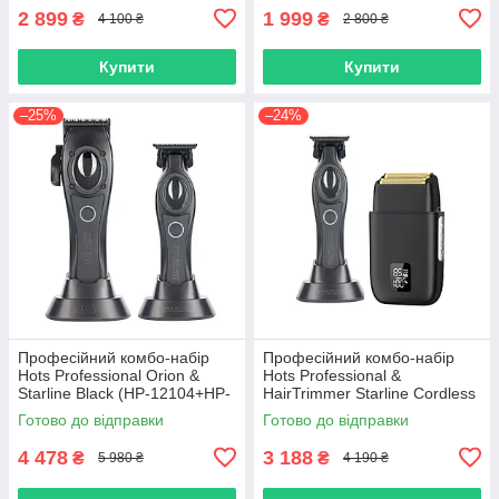
2 899
1 999
₴
₴
4 100 ₴
2 800 ₴
Купити
Купити
–25%
–24%
Професійний комбо-набір
Професійний комбо-набір
Hots Professional Orion &
Hots Professional &
Starline Black (HP-12104+HP-
HairTrimmer Starline Cordless
12108)
,Black (HP-12108+HP2012-
Готово до відправки
Готово до відправки
BK)
4 478
3 188
₴
₴
5 980 ₴
4 190 ₴