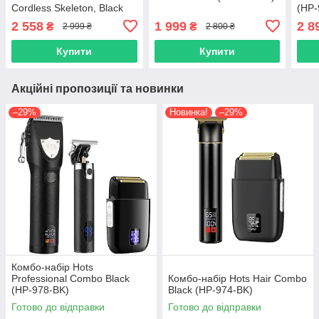
Cordless Skeleton, Black
(HP-
(HP2012-BK+HT 7870BK)
2 558
1 999
2 8
₴
₴
2 999 ₴
2 800 ₴
Купити
Купити
Акційні пропозиції та новинки
–29%
Новинка!
–29%
Комбо-набір Hots
Professional Combo Black
Комбо-набір Hots Hair Combo
(HP-978-BK)
Black (HP-974-BK)
Готово до відправки
Готово до відправки