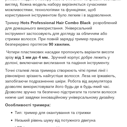
вигляд. Кожна модель набору вирізняється сучасними
можливостями, технологіями та функціями, щоб
користування інструментом було легким і в задоволення.
Тример
Hots Professional Hair Combo Black
розроблений
для домашнього використання. Універсальний
інструмент застосовують для догляду за обличчям або
стрижки волосся. При повній зарядці тример працює
безперервно протягом
90 хвилин.
Чотири пластикових насадки пропонують варіанти висоти
зрізу
від 1 мм до 4 мм.
. Зручний корпус добре лежить у
долоні, виключаючи вислизання та падіння інструменту.
Точні сталеві леза тримера створюють чіткі прямі лінії і
рівномірно зрізають найгустіше волосся. Леза не іржавіють,
запобігаючи подразненню шкіри. Робота від акумулятора
дозволяє використовувати його будь-де в будь-який час.
Дозволяє зручно та безпечно підстригати та голити волосся
нижче шиї завдяки інноваційному універсальному дизайну.
Особливості тримера:
Тип: тример для окантування та стрижки
Низький рівень шуму від потужного двигуна