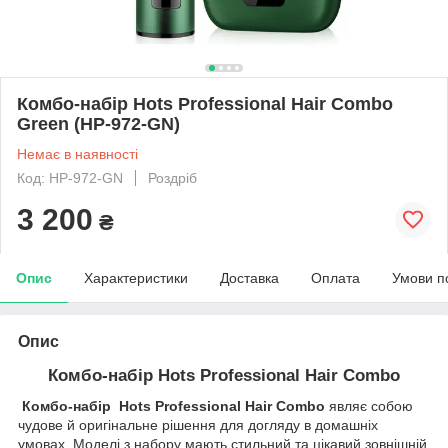
Комбо-набір Hots Professional Hair Combo
Green (HP-972-GN)
Немає в наявності
Код: HP-972-GN
Роздріб
3 200
₴
Опис
Характеристики
Доставка
Оплата
Умови п
Опис
Комбо-набір Hots Professional Hair Combo
Комбо-набір Hots Professional Hair Combo
являє собою
чудове й оригінальне рішення для догляду в домашніх
умовах. Моделі з набору мають стильний та цікавий зовнішній