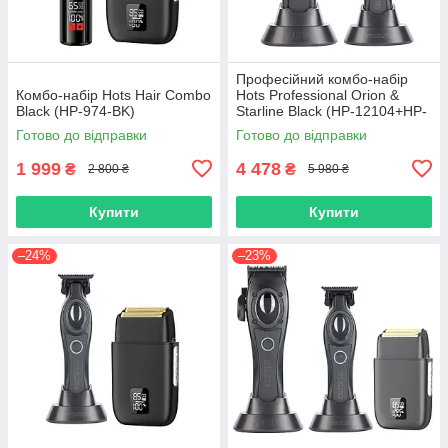
Професійний комбо-набір
Комбо-набір Hots Hair Combo
Hots Professional Orion &
Black (HP-974-BK)
Starline Black (HP-12104+HP-
12108)
Готово до відправки
Готово до відправки
1 999
4 478
₴
₴
2 800 ₴
5 980 ₴
Купити
Купити
–24%
–23%