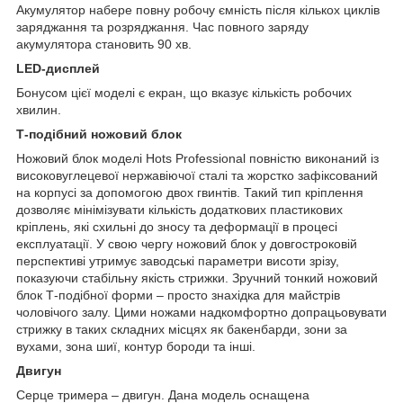
Акумулятор набере повну робочу ємність після кількох циклів
заряджання та розряджання. Час повного заряду
акумулятора становить 90 хв.
LED-дисплей
Бонусом цієї моделі є екран, що вказує кількість робочих
хвилин.
Т-подібний ножовий блок
Ножовий блок моделі Hots Professional повністю виконаний із
високовуглецевої нержавіючої сталі та жорстко зафіксований
на корпусі за допомогою двох гвинтів. Такий тип кріплення
дозволяє мінімізувати кількість додаткових пластикових
кріплень, які схильні до зносу та деформації в процесі
експлуатації. У свою чергу ножовий блок у довгостроковій
перспективі утримує заводські параметри висоти зрізу,
показуючи стабільну якість стрижки. Зручний тонкий ножовий
блок Т-подібної форми – просто знахідка для майстрів
чоловічого залу. Цими ножами надкомфортно допрацьовувати
стрижку в таких складних місцях як бакенбарди, зони за
вухами, зона шиї, контур бороди та інші.
Двигун
Серце тримера – двигун. Дана модель оснащена