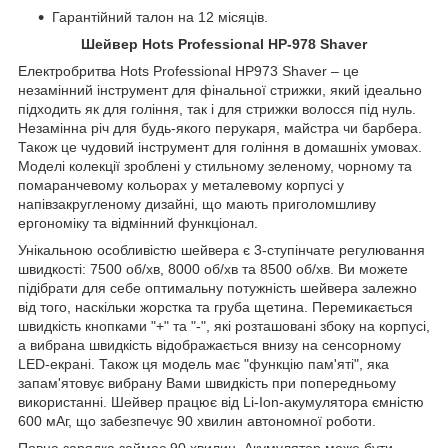
Гарантійний талон на 12 місяців.
Шейвер Hots Professional HP-978 Shaver
Електробритва Hots Professional HP973 Shaver – це
незамінний інструмент для фінальної стрижки, який ідеально
підходить як для гоління, так і для стрижки волосся під нуль.
Незамінна річ для будь-якого перукаря, майстра чи барбера.
Також це чудовий інструмент для гоління в домашніх умовах.
Моделі колекції зроблені у стильному зеленому, чорному та
помаранчевому кольорах у металевому корпусі у
напівзакругленому дизайні, що мають приголомшливу
ергономіку та відмінний функціонал.
Унікальною особливістю шейвера є 3-ступінчате регулювання
швидкості: 7500 об/хв, 8000 об/хв та 8500 об/хв. Ви можете
підібрати для себе оптимальну потужність шейвера залежно
від того, наскільки жорстка та груба щетина. Перемикається
швидкість кнопками "+" та "-", які розташовані збоку на корпусі,
а вибрана швидкість відображається внизу на сенсорному
LED-екрані. Також ця модель має "функцію пам'яті", яка
запам'ятовує вибрану Вами швидкість при попередньому
використанні. Шейвер працює від Li-Ion-акумулятора ємністю
600 мАг, що забезпечує 90 хвилин автономної роботи.
Повна зарядка займає 90 хвилин. Акумулятор може бути