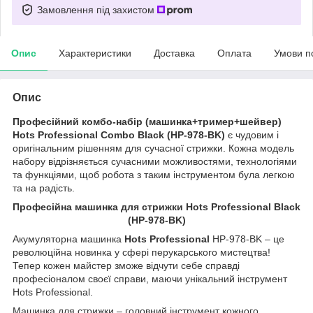
Замовлення під захистом
Опис
Характеристики
Доставка
Оплата
Умови п
Опис
Професійний комбо-набір (машинка+тример+шейвер)
Hots Professional Combo Black (HP-978-BK)
є чудовим і
оригінальним рішенням для сучасної стрижки. Кожна модель
набору відрізняється сучасними можливостями, технологіями
та функціями, щоб робота з таким інструментом була легкою
та на радість.
Професійна машинка для стрижки Hots Professional Black
(HP-978-BK)
Акумуляторна машинка
Hots Professional
HP-978-BK – це
революційна новинка у сфері перукарського мистецтва!
Тепер кожен майстер зможе відчути себе справді
професіоналом своєї справи, маючи унікальний інструмент
Hots Professional.
Машинка для стрижки – головний інструмент кожного