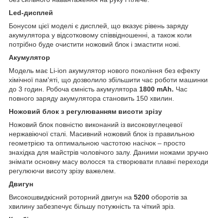
Led-дисплей
Бонусом цієї моделі є дисплей, що вказує рівень заряду
акумулятора у відсотковому співвідношенні, а також коли
потрібно буде очистити ножовий блок і змастити ножі.
Акумулятор
Модель має Li-ion акумулятор нового покоління без ефекту
хімічної пам'яті, що дозволило збільшити час роботи машинки
до 3 годин. Робоча ємність акумулятора
1800 mAh.
Час
повного заряду акумулятора становить 150 хвилин.
Ножовий блок з регулюванням висоти зрізу
Ножовий блок повністю виконаний із високовуглецевої
нержавіючої сталі. Масивний ножовий блок із правильною
геометрією та оптимальною частотою насічок – просто
знахідка для майстрів чоловічого залу. Даними ножами зручно
знімати основну масу волосся та створювати плавні переходи
регулюючи висоту зрізу важелем.
Двигун
Високошвидкісний роторний двигун на
5200
оборотів за
хвилину забезпечує більшу потужність та чіткий зріз.