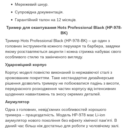
Мережевий шнур.
Супровідна документація.
Гарантійний талон на 12 місяців.
Тример для окантування Hots Professional Black (HP-978-
BK)
Тример Hots Professional Black (HP-978-BK) – це один з
головних інструментів кожного перукаря та барбера, завдяки
якому розставляються акценти і кожна стрижка набуває свого
особливого стилю та закінченого вигляду.
Удароміцний корпус
Корпус моделі повністю виконаний із нержавіючої сталі з
хромованим покриттям. Таке нестандартне дизайнерське
рішення дозволить тримеру не побоюватися падінь з висоти,
передчасного розходження частин корпусу від інтенсивних
щоденних навантажень та зносу окремих деталей.
Акумулятор
Одна з головних, невід'ємних особливостей хорошого
тримера – працездатність. Модель HP-978 має Li-ion
акумулятор нового покоління без ефекту хімічної пам'яті. В
даний час більш ніж достатньо для роботи у чоловічому залі.