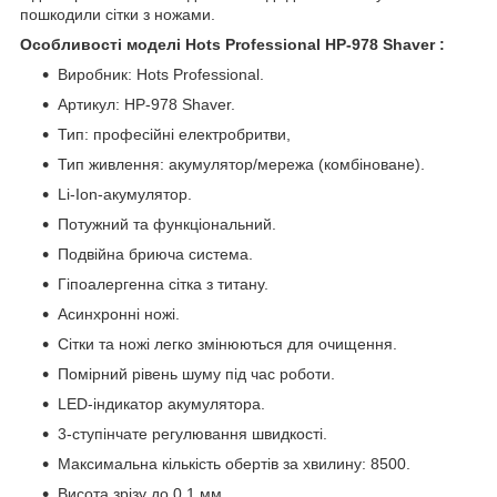
пошкодили сітки з ножами.
Особливості моделі Hots Professional HP-978 Shaver :
Виробник: Hots Professional.
Артикул: HP-978 Shaver.
Тип: професійні електробритви,
Тип живлення: акумулятор/мережа (комбіноване).
Li-Ion-акумулятор.
Потужний та функціональний.
Подвійна бриюча система.
Гіпоалергенна сітка з титану.
Асинхронні ножі.
Сітки та ножі легко змінюються для очищення.
Помірний рівень шуму під час роботи.
LED-індикатор акумулятора.
3-ступінчате регулювання швидкості.
Максимальна кількість обертів за хвилину: 8500.
Висота зрізу до 0,1 мм.