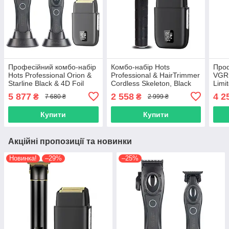
Професійний комбо-набір
Комбо-набір Hots
Проф
Hots Professional Orion &
Professional & HairTrimmer
VGR 
Starline Black & 4D Foil
Cordless Skeleton, Black
Limi
(Orion+Starline+2012)
(HP2012-BK+HT 7870BK)
Blac
5 877
2 558
4 2
₴
₴
7 680 ₴
2 999 ₴
Купити
Купити
Акційні пропозиції та новинки
Новинка!
–29%
–25%