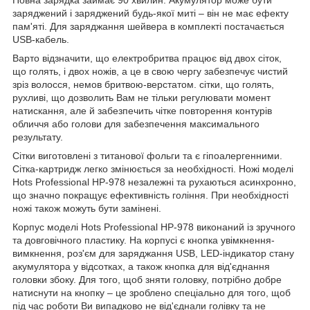
заряджений і заряджений будь-якої миті – він не має ефекту
пам'яті. Для заряджання шейвера в комплекті постачається
USB-кабель.
Варто відзначити, що електробритва працює від двох сіток,
що голять, і двох ножів, а це в свою чергу забезпечує чистий
зріз волосся, немов бритвою-верстатом. сітки, що голять,
рухливі, що дозволить Вам не тільки регулювати момент
натискання, але й забезпечить чітке повторення контурів
обличчя або голови для забезпечення максимального
результату.
Сітки виготовлені з титанової фольги та є гіпоалергенними.
Сітка-картридж легко змінюється за необхідності. Ножі моделі
Hots Professional HP-978 незалежні та рухаються асинхронно,
що значно покращує ефективність гоління. При необхідності
ножі також можуть бути замінені.
Корпус моделі Hots Professional HP-978 виконаний із зручного
та довговічного пластику. На корпусі є кнопка увімкнення-
вимкнення, роз'єм для заряджання USB, LED-індикатор стану
акумулятора у відсотках, а також кнопка для від'єднання
головки збоку. Для того, щоб зняти головку, потрібно добре
натиснути на кнопку – це зроблено спеціально для того, щоб
під час роботи Ви випадково не від'єднали голівку та не