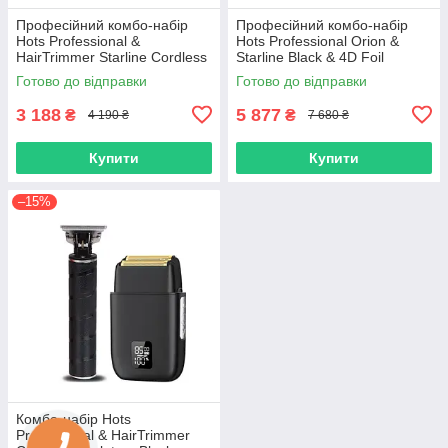
Професійний комбо-набір
Професійний комбо-набір
Hots Professional &
Hots Professional Orion &
HairTrimmer Starline Cordless
Starline Black & 4D Foil
,Black (HP-12108+HP2012-
(Orion+Starline+2012)
Готово до відправки
Готово до відправки
BK)
3 188
5 877
₴
₴
4 190 ₴
7 680 ₴
Купити
Купити
–15%
Комбо-набір Hots
Professional & HairTrimmer