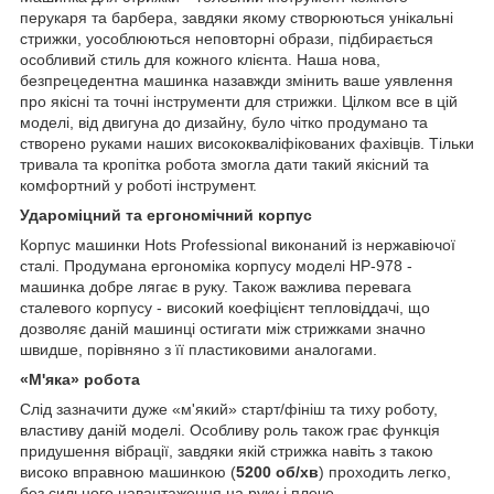
перукаря та барбера, завдяки якому створюються унікальні
стрижки, уособлюються неповторні образи, підбирається
особливий стиль для кожного клієнта. Наша нова,
безпрецедентна машинка назавжди змінить ваше уявлення
про якісні та точні інструменти для стрижки. Цілком все в цій
моделі, від двигуна до дизайну, було чітко продумано та
створено руками наших висококваліфікованих фахівців. Тільки
тривала та кропітка робота змогла дати такий якісний та
комфортний у роботі інструмент.
Удароміцний та ергономічний корпус
Корпус машинки Hots Professional виконаний із нержавіючої
сталі. Продумана ергономіка корпусу моделі HP-978 -
машинка добре лягає в руку. Також важлива перевага
сталевого корпусу - високий коефіцієнт тепловіддачі, що
дозволяє даній машинці остигати між стрижками значно
швидше, порівняно з її пластиковими аналогами.
«М'яка» робота
Слід зазначити дуже «м'який» старт/фініш та тиху роботу,
властиву даній моделі. Особливу роль також грає функція
придушення вібрації, завдяки якій стрижка навіть з такою
високо вправною машинкою (
5200 об/хв
) проходить легко,
без сильного навантаження на руку і плече.