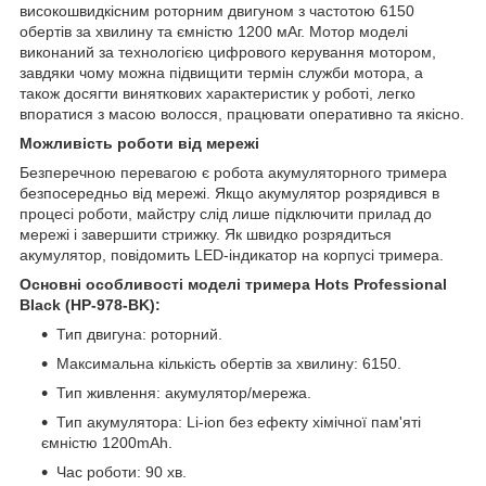
високошвидкісним роторним двигуном з частотою 6150
обертів за хвилину та ємністю 1200 мАг. Мотор моделі
виконаний за технологією цифрового керування мотором,
завдяки чому можна підвищити термін служби мотора, а
також досягти виняткових характеристик у роботі, легко
впоратися з масою волосся, працювати оперативно та якісно.
Можливість роботи від мережі
Безперечною перевагою є робота акумуляторного тримера
безпосередньо від мережі. Якщо акумулятор розрядився в
процесі роботи, майстру слід лише підключити прилад до
мережі і завершити стрижку. Як швидко розрядиться
акумулятор, повідомить LED-індикатор на корпусі тримера.
Основні особливості моделі тримера Hots Professional
Black (HP-978-BK):
Тип двигуна: роторний.
Максимальна кількість обертів за хвилину: 6150.
Тип живлення: акумулятор/мережа.
Тип акумулятора: Li-ion без ефекту хімічної пам'яті
ємністю 1200mAh.
Час роботи: 90 хв.