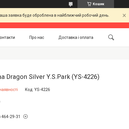
Кошик
 Ваша заявка буде оброблена в найближчий робочий день.
онтакти
Про нас
Доставка і оплата
Повернення і обмін
Акційні товари
а Dragon Silver Y.S.Park (YS-4226)
наявності
Код:
YS-4226
₴
) 464-29-31