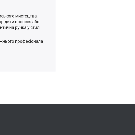
рського мистецтва.
орідити волосся або
тична ручка у стилі
авжнього професіонала