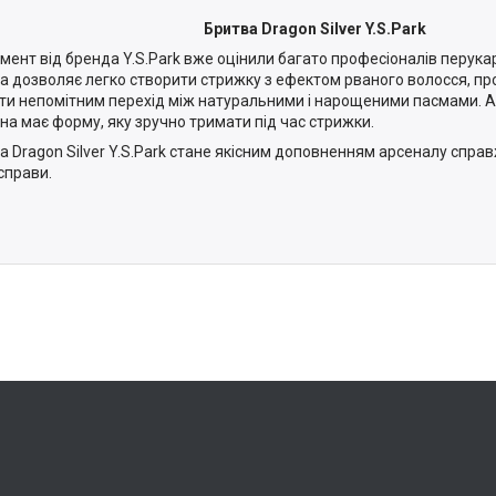
Бритва Dragon Silver Y.S.Park
умент від бренда Y.S.Park вже оцінили багато професіоналів перука
а дозволяє легко створити стрижку з ефектом рваного волосся, пр
ти непомітним перехід між натуральними і нарощеними пасмами. Ан
на має форму, яку зручно тримати під час стрижки.
а Dragon Silver Y.S.Park стане якісним доповненням арсеналу спр
 справи.