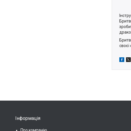
Інстр
Бритв
зроби
драко
Бритв
своєї
Інформація
Про компанію