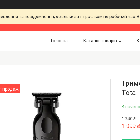
влення та повідомлення, оскільки за її графіком не робочий час.
Головна
Каталог товарів
К
Триме
п продаж
Total
В наявно
1 240 ₴
1 099 