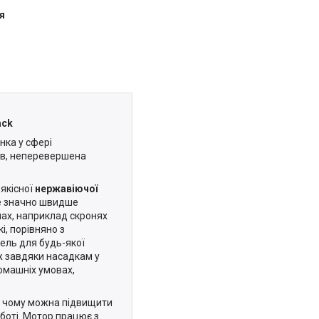
я
ack
нка у сфері
лів, неперевершена
 якісної
нержавіючої
те значно швидше
нах, наприклад скронях
і, порівняно з
ель для будь-якої
ж завдяки насадкам у
омашніх умовах,
и чому можна підвищити
боті. Мотор працює з