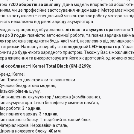
отою
7200 оборотів за хвилину
. Дана модель впорається абсолютн
нням, чи це професійне застосування чи домашнє. Мотор має мік
тів та потужності – спеціальний чіп контролює роботу мотора та пі
ність незалежно від рівня заряду акумулятора.
модель працює від вбудованого
літієвого акумулятора
ємністю
1
ти до
3 годин
повністю автономної роботи, та повна зарядка займа
лятор можна заряджати будь-якої миті, незалежно від залишкового 
ї стрижки. На корпусі виробу є світлодіодний
LED-індикатор.
У раз
ючити до будь-якого зарядного пристрою. Також у Вас є можливіст
ера живлення та використовувати його як дротовий, одночасно з
ні особливості Kemei Total Black (KM-2299):
Бренд: Kemei,
Тип: Тример для стрижки та окантовки
Сучасна бездротова модель,
Низький рівень шуму,
Тип живлення: акумулятор / мережа (комбіноване),
Тип акумулятора: Li-ion без ефекту хімічної пам'яті,
Час роботи:
3 години
,
Час повного заряду:
3 години
,
Тип ножового блоку: Т-подібний ножовий блок,
Матеріал ножів: Нержавіюча сталь,
Ширина ножового блоку:
40 мм
,