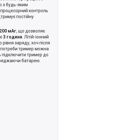
о з будь-яким
ропроцесорний контроль
дтримує постійну
200 мАг
, що дозволяє
є
3 години
. Літій-іонний
рівня заряду, хоч після
і потреби тример можна
ь підключити тример до
аряджаючи батарею.