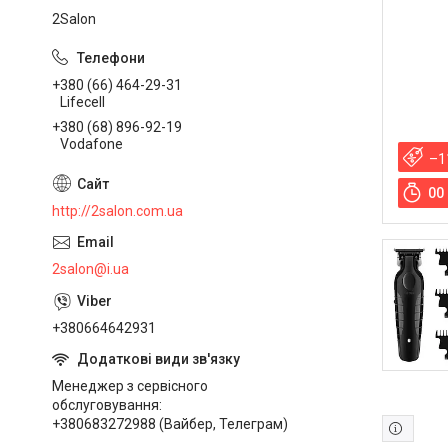
2Salon
+380 (66) 464-29-31
Lifecell
+380 (68) 896-92-19
Vodafone
–1
0
0
http://2salon.com.ua
2salon@i.ua
+380664642931
Менеджер з сервісного
обслуговування
+380683272988 (Вайбер, Телеграм)