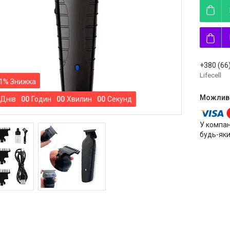
+380 (66
Lifecell
1%
Днів
0
0
Годин
0
0
Хвилин
0
0
Секунд
У компан
будь-яки