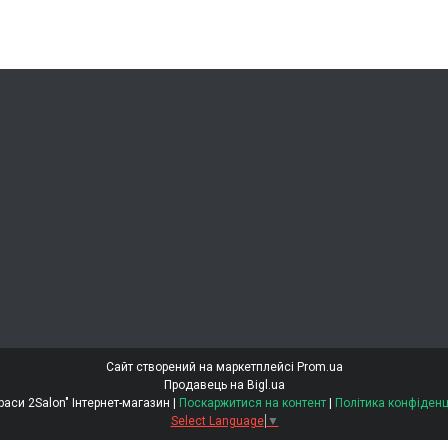
Сайт створений на маркетплейсі
Prom.ua
Продавець на Bigl.ua
"Світ Краси 2Salon" Інтернет-магазин |
Поскаржитися на контент
|
Політика конфіденц
Select Language
▼