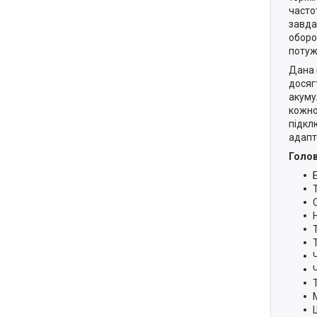
част
завда
оборо
потуж
Дана 
досяг
акуму
кожно
підкл
адапт
Голов