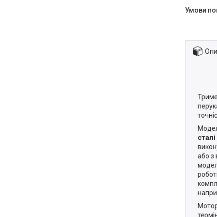
Опи
Триме
перук
точні
Модел
сталі
викон
або з
модел
робот
компл
напри
Мотор
термі