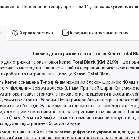
повернення товару протягом 14 днів
за рахунок покупц
с
Характеристики
Інформація для замовлення
Тример для стрижки та окантовки Kemei Total Bl
р для стрижки та окантовки Kemei
Total Black (KM-2299)
– це нови
арського мистецтва. Плавність ліній та незрівнянна якість матеріа
сть роботи та витривалість –
все це Kemei Total Black
.
ь Kemei оснащена
Т-подібним
ножовим блоком шириною
40 мм
з
та мінімальним зрізом волосся
0,1 мм
. При такій ширині Ви зможе
увати окантовку і стрижку, а також легко працювати в складних зо
 вусами при стрижці бороди. Леза тримера більш гострі та зносостійк
ями інших брендів. Наша компанія однозначно рекомендує цю мод
и, адже тример має виняткові характеристики та можливості. Тако
екті
(1 мм, 2 мм та 3 мм)
його можна сміливо використовувати в д
клад, для підстригання бороди та вусів.
 моделі виконаний за технологією
цифрового управління
, завдяк
н служби мотора, а також домогтися виняткових характеристик у ро