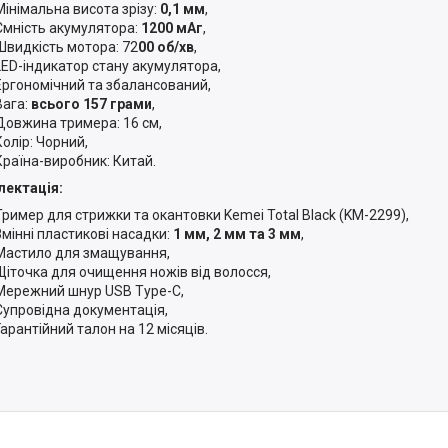
Мінімальна висота зрізу:
0,1 мм
,
Ємність акумулятора:
1200 мАг
,
Швидкість мотора: 72
00 об/хв
,
LED-індикатор стану акумулятора,
Ергономічний та збалансований,
Вага:
всього 157 грами
,
Довжина тримера: 16 см,
Колір: Чорний,
Країна-виробник: Китай.
ектація:
Тример для стрижки та окантовки Kemei Total Black (KM-2299),
Змінні пластикові насадки:
1 мм, 2 мм та 3 мм
,
Мастило для змащування,
Щіточка для очищення ножів від волосся,
Мережний шнур USB Type-C,
Супровідна документація,
Гарантійний талон на 12 місяців.