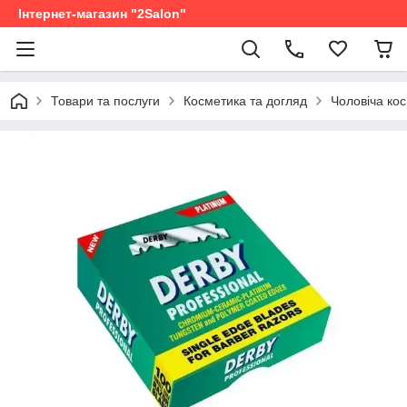
Інтернет-магазин "2Salon"
Товари та послуги
Косметика та догляд
Чоловіча ко