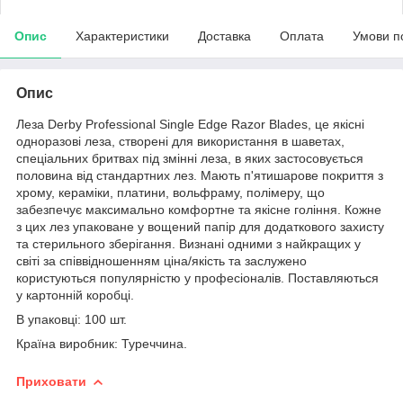
Опис
Характеристики
Доставка
Оплата
Умови п
Опис
Леза Derby Professional Single Edge Razor Blades, це якісні
одноразові леза, створені для використання в шаветах,
спеціальних бритвах під змінні леза, в яких застосовується
половина від стандартних лез. Мають п'ятишарове покриття з
хрому, кераміки, платини, вольфраму, полімеру, що
забезпечує максимально комфортне та якісне гоління. Кожне
з цих лез упаковане у вощений папір для додаткового захисту
та стерильного зберігання. Визнані одними з найкращих у
світі за співвідношенням ціна/якість та заслужено
користуються популярністю у професіоналів. Поставляються
у картонній коробці.
В упаковці: 100 шт.
Країна виробник: Туреччина.
Приховати