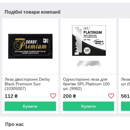
Подібні товари компанії
Леза двосторонні Derby
Односторонні леза для
Леза
Black Premium 5шт
бритви SPL Platinum 100
шт (
(10305007)
шт. (9982)
112
200
561
₴
₴
Купити
Купити
Про нас