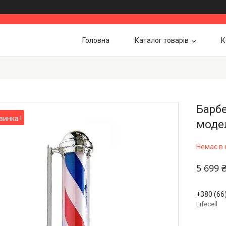
Головна
Каталог товарів
К
Барбе
винка !
модел
Немає в 
5 699 
+380 (66
Lifecell