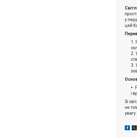
Світл
прост
у пер
цей б
Перев
ск
ст
зо
Основ
і 
Зі св
не ті
увагу 