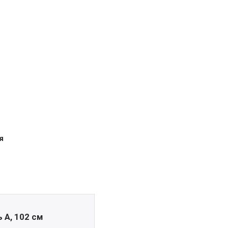
я
 А, 102 см