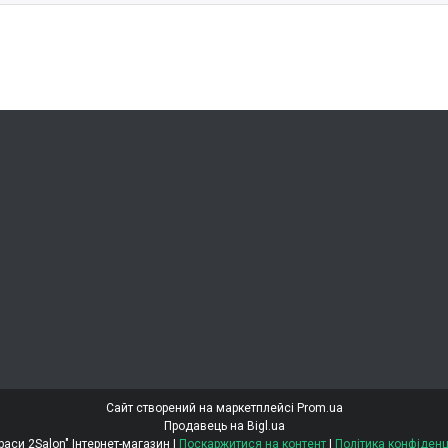
Сайт створений на маркетплейсі
Prom.ua
Продавець на Bigl.ua
"Світ Краси 2Salon" Інтернет-магазин |
Поскаржитися на контент
|
Політика конфіденц