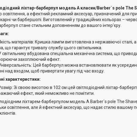
одіодний ліхтар-барберпул модель А класик/Barber`s pole The S
о освітлення, а ефектний рекламний аксесуар, призначений для при
укарні чи барбершопі. Виготовлений у традиційних кольорах – червоній
арберпул стане стильним доповненням до вашого інтер'єру.
аги:
Якість матеріалів: Кришка лампи виготовлена ​​з нержавіючої сталі, а
ла, що гарантує тривалу службу цього світильника.
У світильнику вбудована спеціальна механічна система, що приводи
ворюючи захоплюючий ефект.
Універсальність: Цей барберпул можна встановлювати як усередині 
вні над входом, щоб привертати увагу під час входу.
ні характеристики:
Розмір: Зі своєю висотою в 102 см цей світлодіодний ліхтар-барбе
вражаючий ефект, який неможливо не помітити.
ітлодіодним ліхтарем-барберпулом модель А Barber`s pole The Shave
льки освітлення, але й ефектний аксесуар, що надає стилю вашому 
клієнтів.