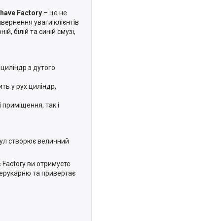
have Factory
– це не
вернення уваги клієнтів
, білій та синій смузі,
 циліндр з дутого
ть у рух циліндр,
приміщення, так і
рпул створює величний
 Factory ви отримуєте
перукарню та привертає