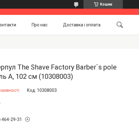
Кошик
онтакти
Про нас
Доставка і оплата
Повернення і обмін
Акційні товари
рпул The Shave Factory Barber`s pole
ь А, 102 см (10308003)
наявності
Код:
10308003
₴
) 464-29-31