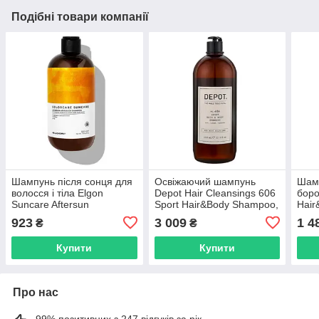
Подібні товари компанії
Шампунь після сонця для
Освіжаючий шампунь
Шамп
волосся і тіла Elgon
Depot Hair Cleansings 606
бор
Suncare Aftersun
Sport Hair&Body Shampoo,
Hair
Hair&Body Shampoo, 500
1000 мл (001330)
мл (
923
3 009
1 4
₴
₴
мл
Купити
Купити
Про нас
99% позитивних з 247 відгуків за рік