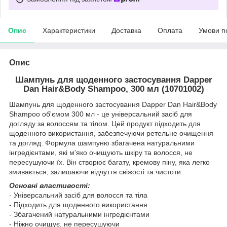
Опис
Характеристики
Доставка
Оплата
Умови п
Опис
Шампунь для щоденного застосування Dapper
Dan Hair&Body Shampoo, 300 мл (10701002)
Шампунь для щоденного застосування Dapper Dan Hair&Body
Shampoo об'ємом 300 мл - це універсальний засіб для
догляду за волоссям та тілом. Цей продукт підходить для
щоденного використання, забезпечуючи ретельне очищення
та догляд. Формула шампуню збагачена натуральними
інгредієнтами, які м'яко очищують шкіру та волосся, не
пересушуючи їх. Він створює багату, кремову піну, яка легко
змивається, залишаючи відчуття свіжості та чистоти.
Основні властивості:
- Універсальний засіб для волосся та тіла
- Підходить для щоденного використання
- Збагачений натуральними інгредієнтами
- Ніжно очищує, не пересушуючи