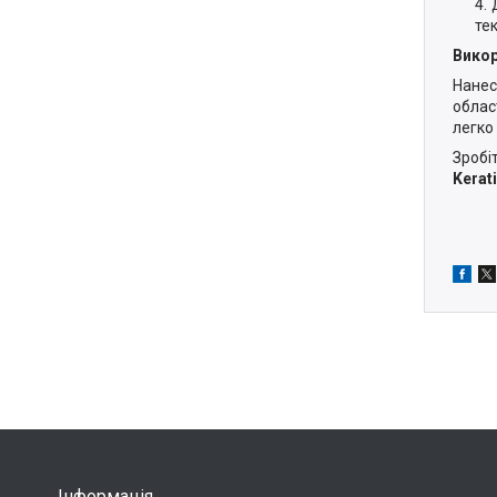
те
Викор
Нанесі
област
легко
Зробі
Kerati
Інформація