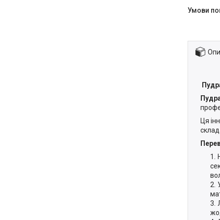
Опи
Пудра
Пудра
профе
Ця ін
склад
Перев
се
во
ма
жо