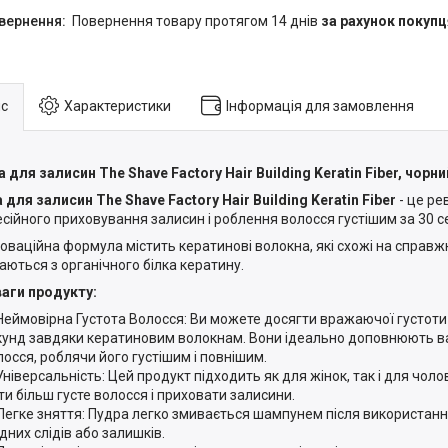
повернення товару протягом 14 днів
за рахунок покупц
с
Характеристики
Інформація для замовлення
 для залисин The Shave Factory Hair Building Keratin Fiber, чорний
 для залисин The Shave Factory Hair Building Keratin Fiber
- це ре
сійного приховування залисин і роблення волосся густішим за 30 с
новаційна формула містить кератинові волокна, які схожі на справж
аються з органічного білка кератину.
аги продукту:
Неймовірна Густота Волосся: Ви можете досягти вражаючої густоти 
кунд завдяки кератиновим волокнам. Вони ідеально доповнюють 
лосся, роблячи його густішим і повнішим.
Універсальність: Цей продукт підходить як для жінок, так і для чолов
ти більш густе волосся і приховати залисини.
Легке зняття: Пудра легко змивається шампунем після використан
дних слідів або залишків.