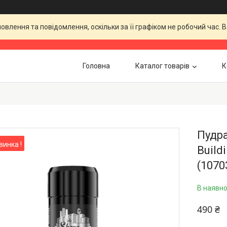
влення та повідомлення, оскільки за її графіком не робочий час.
Головна
Каталог товарів
К
Пудра
винка !
Buildi
(1070
В наявно
490 ₴