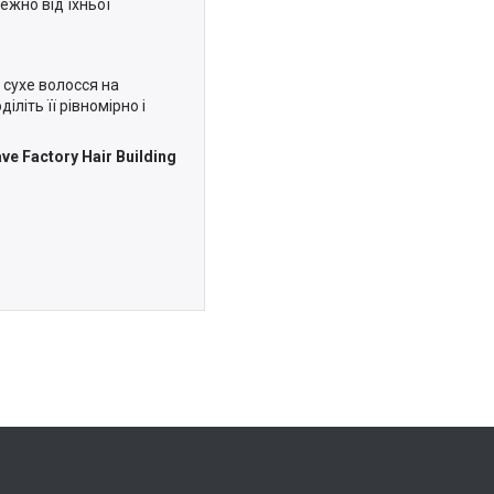
лежно від їхньої
а сухе волосся на
літь її рівномірно і
ve Factory Hair Building