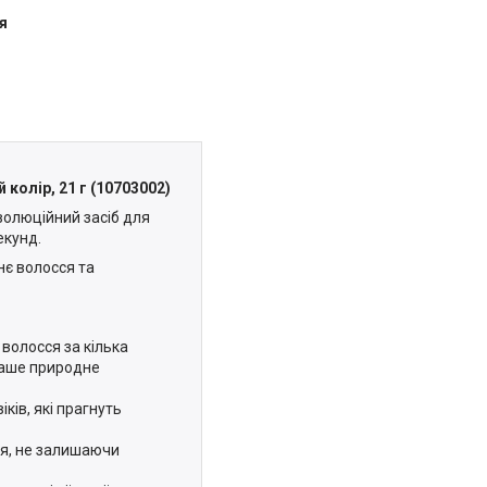
я
 колір, 21 г (10703002)
волюційний засіб для
екунд.
нє волосся та
волосся за кілька
ваше природне
іків, які прагнуть
ня, не залишаючи