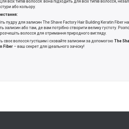
Для всіх типів волосся: вона підходить для всіх типів волосся, неза
кстури або кольору.
истання:
ть пудру для залисин The Shave Factory Hair Building Keratin Fiber н
ь залисин або там, де вам потрібно створити велику густоту. Розподі
 розчешіть волосся для отримання природного вигляду.
ть своє волосся густішим і сховайте залисини за допомогою
The Sha
n Fiber
– ваш секрет для ідеального зачіску!