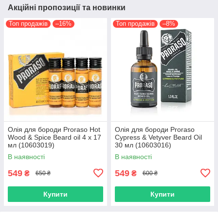
Акційні пропозиції та новинки
Топ продажів
–16%
Топ продажів
–8%
Олія для бороди Proraso Hot
Олія для бороди Proraso
Wood & Spice Beard oil 4 х 17
Cypress & Vetyver Beard Oil
мл (10603019)
30 мл (10603016)
В наявності
В наявності
549
549
₴
₴
650 ₴
600 ₴
Купити
Купити