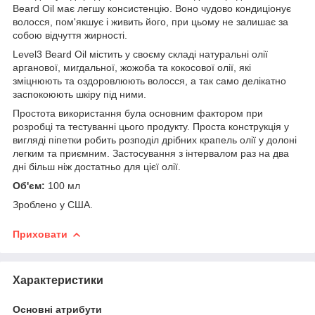
Beard Oil має легшу консистенцію. Воно чудово кондиціонує
волосся, пом'якшує і живить його, при цьому не залишає за
собою відчуття жирності.
Level3 Beard Oil містить у своєму складі натуральні олії
арганової, мигдальної, жожоба та кокосової олії, які
зміцнюють та оздоровлюють волосся, а так само делікатно
заспокоюють шкіру під ними.
Простота використання була основним фактором при
розробці та тестуванні цього продукту. Проста конструкція у
вигляді піпетки робить розподіл дрібних крапель олії у долоні
легким та приємним. Застосування з інтервалом раз на два
дні більш ніж достатньо для цієї олії.
Об'єм:
100 мл
Зроблено у США.
Приховати
Характеристики
Основні атрибути