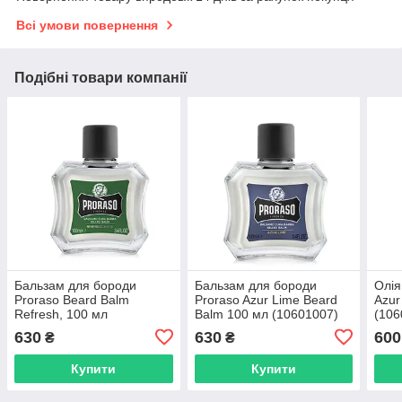
Всі умови повернення
Подібні товари компанії
Бальзам для бороди
Бальзам для бороди
Олія
Proraso Beard Balm
Proraso Azur Lime Beard
Azur
Refresh, 100 мл
Balm 100 мл (10601007)
(106
(10601008)
630
630
600
₴
₴
Купити
Купити