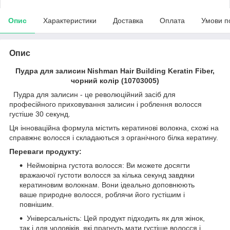
Опис
Характеристики
Доставка
Оплата
Умови п
Опис
Пудра для залисин Nishman Hair Building Keratin Fiber,
чорний колір (10703005)
Пудра для залисин - це революційний засіб для
професійного приховування залисин і роблення волосся
густіше 30 секунд.
Ця інноваційна формула містить кератинові волокна, схожі на
справжнє волосся і складаються з органічного білка кератину.
Переваги продукту:
Неймовірна густота волосся: Ви можете досягти
вражаючої густоти волосся за кілька секунд завдяки
кератиновим волокнам. Вони ідеально доповнюють
ваше природне волосся, роблячи його густішим і
повнішим.
Універсальність: Цей продукт підходить як для жінок,
так і для чоловіків, які прагнуть мати густіше волосся і