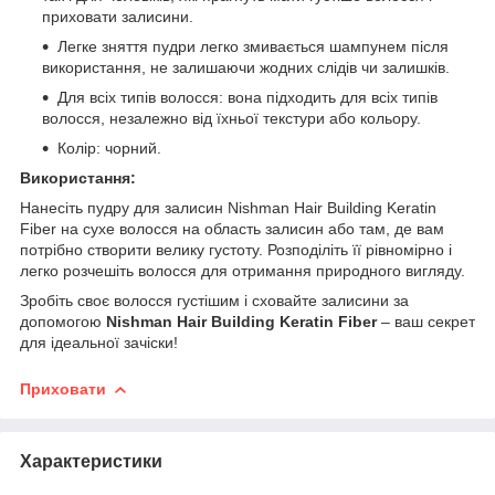
приховати залисини.
Легке зняття пудри легко змивається шампунем після
використання, не залишаючи жодних слідів чи залишків.
Для всіх типів волосся: вона підходить для всіх типів
волосся, незалежно від їхньої текстури або кольору.
Колір: чорний.
Використання:
Нанесіть пудру для залисин Nishman Hair Building Keratin
Fiber на сухе волосся на область залисин або там, де вам
потрібно створити велику густоту. Розподіліть її рівномірно і
легко розчешіть волосся для отримання природного вигляду.
Зробіть своє волосся густішим і сховайте залисини за
допомогою
Nishman Hair Building Keratin Fiber
– ваш секрет
для ідеальної зачіски!
Приховати
Характеристики