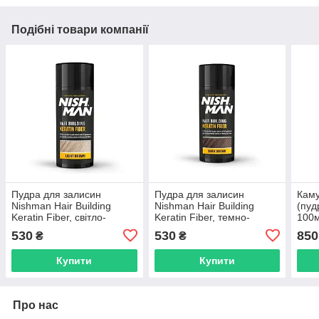
Подібні товари компанії
Пудра для залисин
Пудра для залисин
Кам
Nishman Hair Building
Nishman Hair Building
(пуд
Keratin Fiber, світло-
Keratin Fiber, темно-
100м
коричневий колір
коричневий колір
Buil
530
530
850
₴
₴
(10703008)
(10703006)
Чорн
Купити
Купити
Про нас