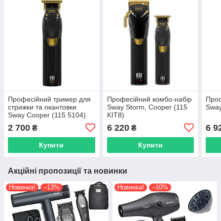
Професійний тример для
Професійний комбо-набір
Проф
стрижки та окантовки
Sway Storm, Сooper (115
Sway
Sway Сooper (115 5104)
KIT8)
2 700
6 220
6 9
₴
₴
Купити
Купити
Акційні пропозиції та новинки
Новинка!
–13%
Новинка!
–10%