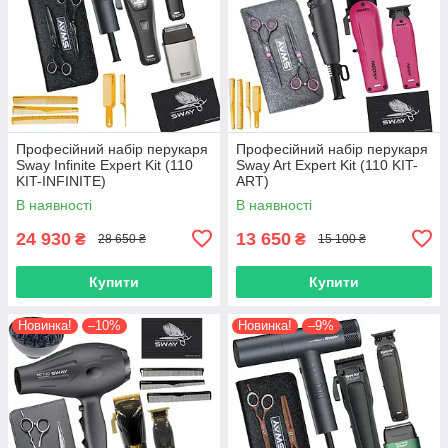
Професійний набір перукаря
Професійний набір перукаря
Sway Infinite Expert Kit (110
Sway Art Expert Kit (110 KIT-
KIT-INFINITE)
ART)
В наявності
В наявності
24 930
13 650
₴
₴
28 650 ₴
15 100 ₴
Купити
Купити
Новинка!
–10%
Новинка!
–9%