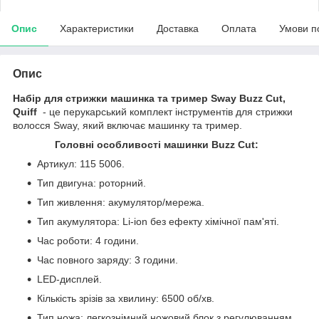
Опис
Характеристики
Доставка
Оплата
Умови п
Опис
Набір для стрижки машинка та тример Sway Buzz Cut,
Quiff
- це перукарський комплект інструментів для стрижки
волосся Sway, який включає машинку та тример.
Головні особливості машинки Buzz Cut:
Артикул: 115 5006.
Тип двигуна: роторний.
Тип живлення: акумулятор/мережа.
Тип акумулятора: Li-ion без ефекту хімічної пам'яті.
Час роботи: 4 години.
Час повного заряду: 3 години.
LED-дисплей.
Кількість зрізів за хвилину: 6500 об/хв.
Тип ножа: легкознімний ножовий блок з регулюванням