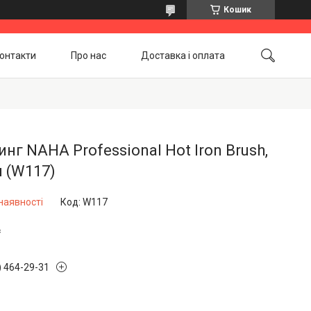
Кошик
онтакти
Про нас
Доставка і оплата
Повернення і обмін
Акційні товари
нг NAHA Professional Hot Iron Brush,
 (W117)
наявності
Код:
W117
₴
) 464-29-31