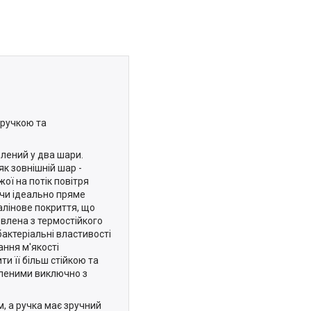
 ручкою та
лений у два шари.
як зовнішній шар -
ої на потік повітря
чи ідеально пряме
алінове покриття, що
влена з термостійкого
бактеріальні властивості
ання м'якості
и її більш стійкою та
вленими виключно з
, а ручка має зручний