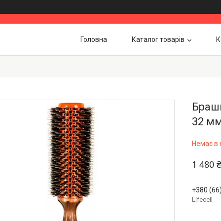
Головна
Каталог товарів
К
Браши
32 мм
Немає в 
1 480 
+380 (66
Lifecell