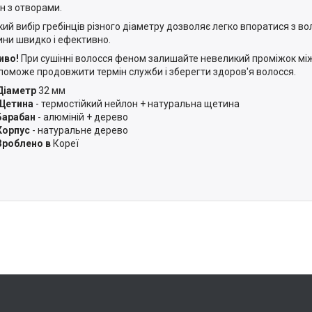
н з отворами.
ий вибір гребінців різного діаметру дозволяє легко впоратися з во
ни швидко і ефективно.
иво!
При сушінні волосся феном залишайте невеликий проміжок між
поможе продовжити термін служби і зберегти здоров'я волосся.
Діаметр
32 мм
Щетина
- термостійкий нейлон + натуральна щетина
Барабан
- алюміній + дерево
Корпус
- натуральне дерево
Зроблено в
Кореї