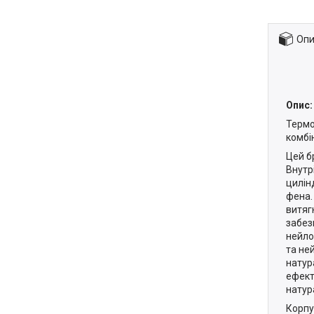
Опи
Опис:
Термо
комбі
Цей б
Внутр
цилін
фена.
витяг
забез
нейло
та не
натур
ефект
натур
Корпу