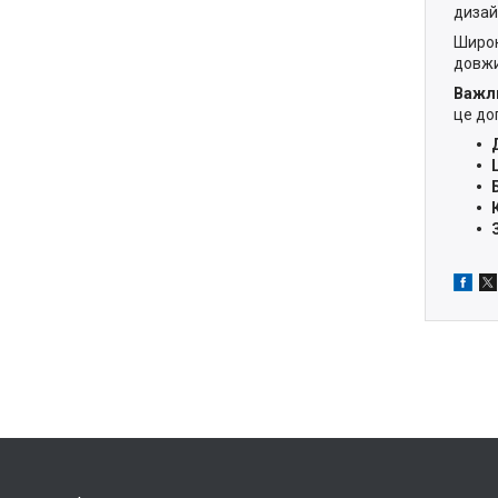
дизай
Широк
довжи
Важл
це до