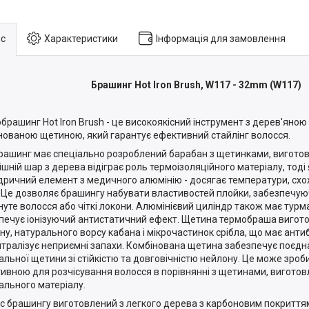
с
Характеристики
Інформація для замовлення
Брашинг Hot Iron Brush, W117 - 32mm (W117)
брашинг Hot Iron Brush - це високоякісний інструмент з дерев'яною
нованою щетиною, який гарантує ефективний стайлінг волосся.
рашинг має спеціально розроблений барабан з щетинками, виготов
ішній шар з дерева відіграє роль термоізоляційного матеріалу, тоді 
дричний елемент з медичного алюмінію - досягає температури, схож
 Це дозволяє брашингу набувати властивостей плойки, забезпечую
нуте волосся або чіткі локони. Алюмінієвий циліндр також має турм
печує іонізуючий антистатичний ефект. Щетина термобраша вигото
ну, натурального ворсу кабана і мікрочастинок срібла, що має анти
йтралізує неприємні запахи. Комбінована щетина забезпечує поєдн
альної щетини зі стійкістю та довговічністю нейлону. Це може зробит
ивною для розчісування волосся в порівнянні з щетинами, вигото
ального матеріалу.
с брашингу виготовлений з легкого дерева з карбоновим покриттям