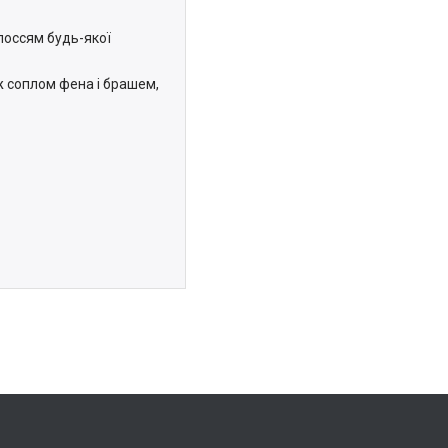
лоссям будь-якої
 соплом фена і брашем,