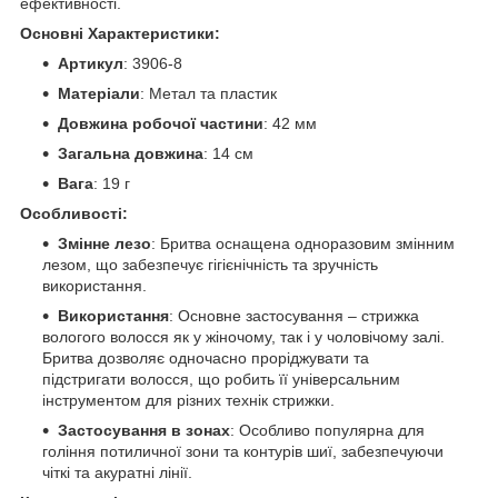
ефективності.
Основні Характеристики:
Артикул
: 3906-8
Матеріали
: Метал та пластик
Довжина робочої частини
: 42 мм
Загальна довжина
: 14 см
Вага
: 19 г
Особливості:
Змінне лезо
: Бритва оснащена одноразовим змінним
лезом, що забезпечує гігієнічність та зручність
використання.
Використання
: Основне застосування – стрижка
вологого волосся як у жіночому, так і у чоловічому залі.
Бритва дозволяє одночасно проріджувати та
підстригати волосся, що робить її універсальним
інструментом для різних технік стрижки.
Застосування в зонах
: Особливо популярна для
гоління потиличної зони та контурів шиї, забезпечуючи
чіткі та акуратні лінії.