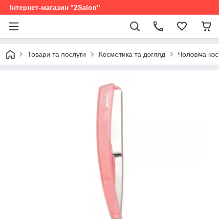
Інтернет-магазин "2Salon"
Товари та послуги
Косметика та догляд
Чоловіча ко