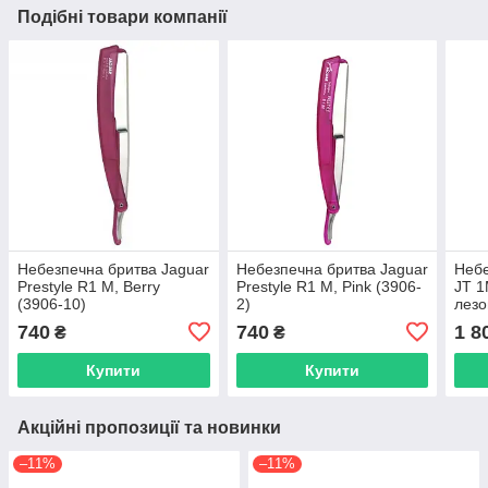
Подібні товари компанії
Небезпечна бритва Jaguar
Небезпечна бритва Jaguar
Небе
Prestyle R1 M, Berry
Prestyle R1 M, Pink (3906-
JT 1
(3906-10)
2)
лезо
740
740
1 8
₴
₴
Купити
Купити
Акційні пропозиції та новинки
–11%
–11%