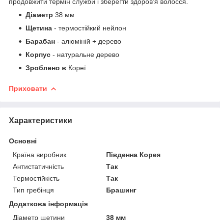
продовжити термін служби і зберегти здоров'я волосся.
Діаметр
38 мм
Щетина
- термостійкий нейлон
Барабан
- алюміній + дерево
Корпус
- натуральне дерево
Зроблено в
Кореї
Приховати
Характеристики
Основні
Країна виробник
Південна Корея
Антистатичність
Так
Термостійкість
Так
Тип гребінця
Брашинг
Додаткова інформація
Діаметр щетини
38 мм