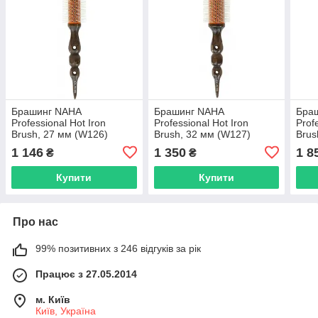
Брашинг NAHA
Брашинг NAHA
Бра
Professional Hot Iron
Professional Hot Iron
Prof
Brush, 27 мм (W126)
Brush, 32 мм (W127)
Brus
1 146
1 350
1 8
₴
₴
Купити
Купити
Про нас
99% позитивних з 246 відгуків за рік
Працює з 27.05.2014
м. Київ
Київ, Україна