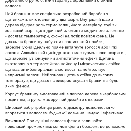
дерев'яною ручкою, який гарантує ефективний стайлінг
волосся.
Цей брашинг має спеціально розроблений барабан з
щетинками, виготовлений у два шари. Внутрішній шар з
дерева відіграє роль термоізоляційного матеріалу, тоді як
зовнішній шар - циліндричний елемент з медичного алюмінію
- досягає температури, схожої на потік повітря фена. Це
дозволяє брашингу набувати властивостей плойки,
забезпечуючи ідеально пряме витягнуте волосся або чіткі
локони. Алюмінієвий циліндр також має турмалінове покриття,
що забезпечує іонізуючий антистатичний ефект. Щетина
виготовлена з термостійкого нейлону і мікрочастинок срібла,
що має антибактеріальні властивості та нейтралізує
неприємні запахи. Нейлонова щетина стійка до високих
температур, що дозволяє використовувати брашинг з будь-
яким феном.
Корпус брашингу виготовлений з легкого дерева з карбоновим
покриттям, а ручка має зручний дизайн з отворами.
Широкий вибір гребінців різного діаметру дозволяє легко
впоратися з волоссям будь-якої довжини швидко і ефективно.
Важливо!
При сушінні волосся феном залишайте
невеликий проміжок між соплом фена і брашем, це допоможе