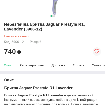
Небезпечна бритва Jaguar Prestyle R1,
Lavender (3906-12)
Немає в наявності
Код: 3906-12
Роздріб
740
₴
Опис
Характеристики
Доставка
Оплата
Умови п
Опис
Бритва Jaguar Prestyle R1 Lavender
Бритва Jaguar Prestyle R1 Lavender
– це високоякісний
інструмент, який зарекомендував себе як один із найкращих
на сучасному ринку приладдя для гоління. Вона є важливою