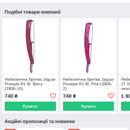
Подібні товари компанії
Небезпечна бритва Jaguar
Небезпечна бритва Jaguar
Небе
Prestyle R1 M, Berry
Prestyle R1 M, Pink (3906-
JT 1
(3906-10)
2)
лезо
740
740
1 8
₴
₴
Купити
Купити
Акційні пропозиції та новинки