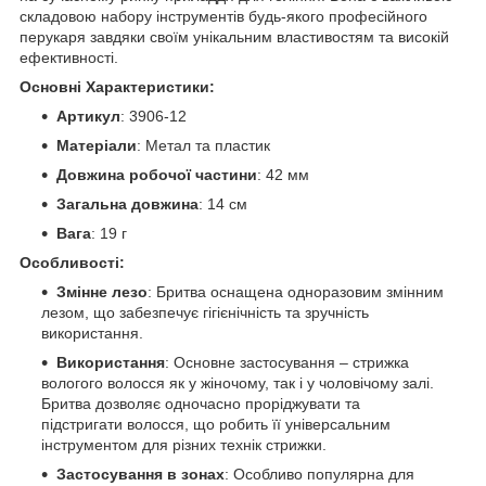
складовою набору інструментів будь-якого професійного
перукаря завдяки своїм унікальним властивостям та високій
ефективності.
Основні Характеристики:
Артикул
: 3906-12
Матеріали
: Метал та пластик
Довжина робочої частини
: 42 мм
Загальна довжина
: 14 см
Вага
: 19 г
Особливості:
Змінне лезо
: Бритва оснащена одноразовим змінним
лезом, що забезпечує гігієнічність та зручність
використання.
Використання
: Основне застосування – стрижка
вологого волосся як у жіночому, так і у чоловічому залі.
Бритва дозволяє одночасно проріджувати та
підстригати волосся, що робить її універсальним
інструментом для різних технік стрижки.
Застосування в зонах
: Особливо популярна для