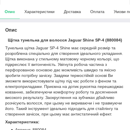
Опис
Характеристики
Доставка
Оплата
Умови п
Опис
Щітка тунельна для волосся Jaguar Shine SP-4 (880084)
Тунельна щітка Jaguar SP-4 Shine має середній розмір та
розроблена спеціально для створення ідеального укладання.
Щітка виконана у стильному матовому чорному кольорі, що
підкреслює її витонченість. Увігнута робоча частина з
перфорованою основою дає можливість швидко та якісно
зробити потрібну зачіску. Завдяки термостійкій основі Ви
зможете використовувати щітку під час роботи з феном та
електроприладами. Приємна на дотик рукоятка перешкоджає
ковзанню, забезпечуючи комфортну роботу та досягнення
високого результату. Заокруглення на зубчиках дбайливо
розчісують волосся, при цьому не вириваючи і не травмуючи
його. Такий інструмент ідеально підходить для стайлінгу та
створення зачісок, при цьому має антистатичний ефект.
Характеристика:
Артикул: 880084