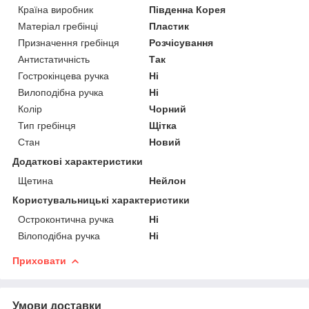
Країна виробник
Південна Корея
Матеріал гребінці
Пластик
Призначення гребінця
Розчісування
Антистатичність
Так
Гострокінцева ручка
Ні
Вилоподібна ручка
Ні
Колір
Чорний
Тип гребінця
Щітка
Стан
Новий
Додаткові характеристики
Щетина
Нейлон
Користувальницькі характеристики
Остроконтична ручка
Ні
Вілоподібна ручка
Ні
Приховати
Умови доставки