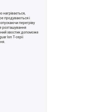
о нагрівається,
бре продуваються і
допускаючи перегріву
ьне розташування
увний хвостик допоможе
ar Ion T-серії
ня.