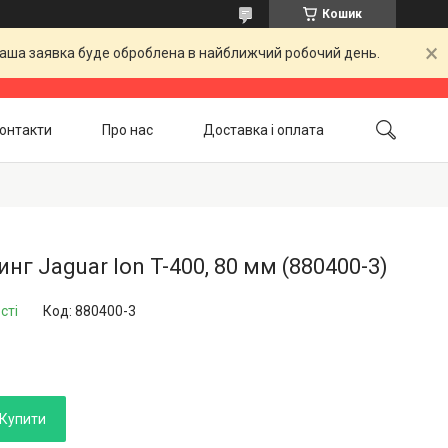
Кошик
 Ваша заявка буде оброблена в найближчий робочий день.
онтакти
Про нас
Доставка і оплата
Повернення і обмін
Акційні товари
нг Jaguar Ion T-400, 80 мм (880400-3)
сті
Код:
880400-3
Купити