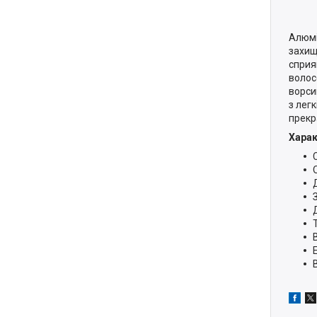
Алюмі
захищ
сприя
волос
ворси
з лег
прекр
Хара