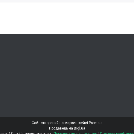
Сайт створений на маркетплейсі
Prom.ua
Продавець на Bigl.ua
"Світ Краси 2Salon" Інтернет-магазин |
Поскаржитися на контент
|
Політика конфіденц