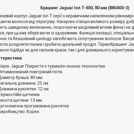
Брашинг Jaguar Ion T-400, 80 мм (880400-3)
нієвий корпус Jaguar Ion T-серії з керамічним напиленням рівномірн
аючи волосся від перегріву. Наскрізні отвори великого розміру до
ють швидкому висиханню, скорочуючи шкідливий вплив фена і не 
ся, при цьому зберігаючи їх здоровими. Функція іонізації, спеціал
нок та безшовний циліндр запобігають сплутуванню волосся. Вис
кістю розділити пасма і зробити ідеальний проділ. Термобрашинг Jagu
асно підійде як для салонів краси, так і для домашнього користуван
ктеристика
Серія: Jaguar Покриття з турмалін-іонною технологією
Оптимізований повітряний потік.
Діаметр браша: 80 мм.
Загальна довжина: 25 см.
Довжина рукоятки: 12 см.
Термостійкі щетинки.
Висота щетини: 13 мм.
Ергономічна прогумована рукоятка.
Виробництво: Корея.