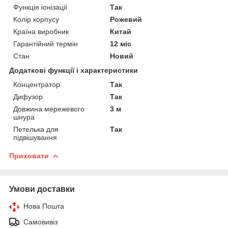
Функція іонізації
Так
Колір корпусу
Рожевий
Країна виробник
Китай
Гарантійний термін
12 міс
Стан
Новий
Додаткові функції і характеристики
Концентратор
Так
Дифузор
Так
Довжина мережевого
3 м
шнура
Петелька для
Так
підвішування
Приховати
Умови доставки
Нова Пошта
Самовивіз