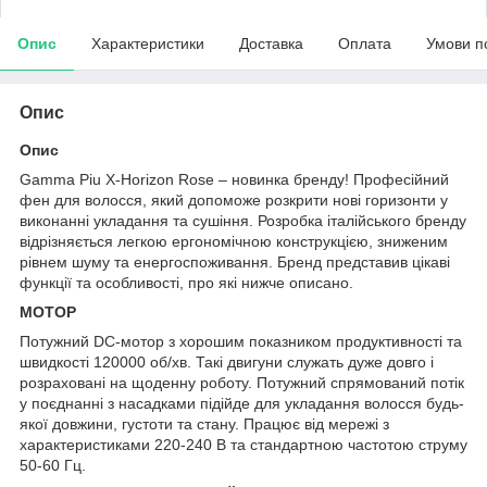
Опис
Характеристики
Доставка
Оплата
Умови п
Опис
Опис
Gamma Piu X-Horizon Rose – новинка бренду! Професійний
фен для волосся, який допоможе розкрити нові горизонти у
виконанні укладання та сушіння. Розробка італійського бренду
відрізняється легкою ергономічною конструкцією, зниженим
рівнем шуму та енергоспоживання. Бренд представив цікаві
функції та особливості, про які нижче описано.
МОТОР
Потужний DC-мотор з хорошим показником продуктивності та
швидкості 120000 об/хв. Такі двигуни служать дуже довго і
розраховані на щоденну роботу. Потужний спрямований потік
у поєднанні з насадками підійде для укладання волосся будь-
якої довжини, густоти та стану. Працює від мережі з
характеристиками 220-240 В та стандартною частотою струму
50-60 Гц.