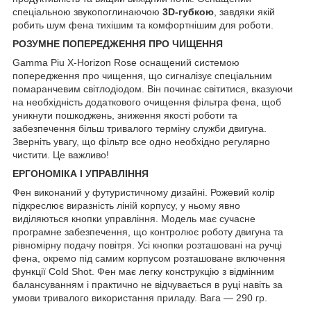
спеціальною звукопоглинаючою
3D-губкою
, завдяки якій
робить шум фена тихішим та комфортнішим для роботи.
РОЗУМНЕ ПОПЕРЕДЖЕННЯ ПРО ЧИЩЕННЯ
Gamma Piu X-Horizon Rose оснащений системою
попередження про чищення, що сигналізує спеціальним
помаранчевим світлодіодом. Він починає світитися, вказуючи
на необхідність додаткового очищення фільтра фена, щоб
уникнути пошкоджень, зниження якості роботи та
забезпечення більш тривалого терміну служби двигуна.
Зверніть увагу, що фільтр все одно необхідно регулярно
чистити. Це важливо!
ЕРГОНОМІКА І УПРАВЛІННЯ
Фен виконаний у футуристичному дизайні. Рожевий колір
підкреслює виразність ліній корпусу, у ньому явно
виділяються кнопки управління. Модель має сучасне
програмне забезпечення, що контролює роботу двигуна та
рівномірну подачу повітря. Усі кнопки розташовані на ручці
фена, окремо під самим корпусом розташоване включення
функції Cold Shot. Фен має легку конструкцію з відмінним
балансуванням і практично не відчувається в руці навіть за
умови тривалого використання приладу. Вага — 290 гр.