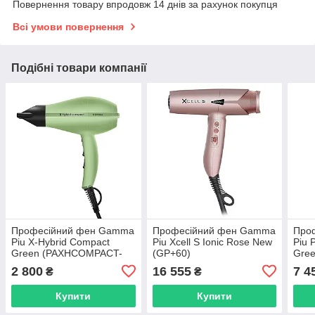
Повернення товару впродовж 14 днів за рахунок покупця
Всі умови повернення
Подібні товари компанії
Професійний фен Gamma
Професійний фен Gamma
Про
Piu X-Hybrid Compact
Piu Xcell S Ionic Rose New
Piu 
Green (PAXHCOMPACT-
(GP+60)
Gree
GR)
2 800
16 555
7 4
₴
₴
Купити
Купити