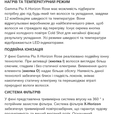
НАГРІВ ТА ТЕМПЕРАТУРНИЙ РЕЖИМ
Gamma Piu X-Horizon Rose має можливість підбирати
потрібну дію під будь-який тип волосся та укладання, завдяки
12 комбінаціям швидкості та температури. Вони
відрегульовані виробником до найбезпечнішого рівня, щоб
волосся не страждало від перегріву. Існує окрема кнопка
подачі холодного повітря Cold Shot для негайної фіксації
результату укладання. Усі режими швидкості та температури
відображаються LED-індикаторами.
ПОДВІЙНА ІОНІЗАЦІЯ
У фені Gamma Piu X-Horizon Rose реалізовано подвійну іонну
технологію. При активації (
кнопка I
) волосся виглядає більш
сяючим, гладким і без статичної електрики. Вимкнення цього
елемента (
кнопка O
) надає більше обсягу. Наявність даної
технології забезпечує блиск і гладкість локонів, знімає
накопичену статичну електрику та перешкоджає втраті
природної вологи волосся.
СИСТЕМА ФІЛЬТРІВ
У фені представлена тривимірна система впуску на 360 ° з
потрійним захистом фільтра. Система фільтрів
X-Horizon
забезпечує тривимірний повітрозабірник, що гарантує чудову
продуктивність та вищий вихідний потік. Оснащений