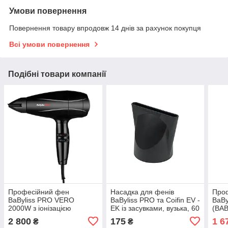
Умови повернення
Повернення товару впродовж 14 днів за рахунок покупця
Всі умови повернення
Подібні товари компанії
Професійний фен
Насадка для фенів
Проф
BaByliss PRO VERO
BaByliss PRO та Coifin EV -
BaBy
2000W з іонізацією
EK із засувками, вузька, 60
(BA
(BAB6280E)
мм (S011000150)
2 800
175
1 6
₴
₴