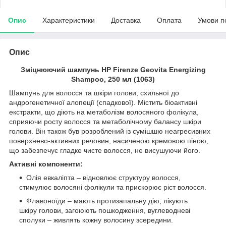
Опис
Характеристики
Доставка
Оплата
Умови п
Опис
Зміцнюючий шампунь HP Firenze Geovita Energizing
Shampoo, 250 мл (1063)
Шампунь для волосся та шкіри голови, схильної до
андрогенетичної алопеції (спадкової). Містить біоактивні
екстракти, що діють на метаболізм волосяного фолікула,
сприяючи росту волосся та метаболічному балансу шкіри
голови. Він також був розроблений із сумішшю неагресивних
поверхнево-активних речовин, насиченою кремовою піною,
що забезпечує гладке чисте волосся, не висушуючи його.
Активні компоненти:
Олія евкаліпта – відновлює структуру волосся,
стимулює волосяні фолікули та прискорює ріст волосся.
Флавоноїди – мають протизапальну дію, лікують
шкіру голови, загоюють пошкодження, вуглеводневі
сполуки – живлять кожну волосину зсередини.