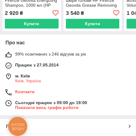
Firenze Geovita Energizing
шкіри голови HP Firenze
воло
Shampoo, 1000 мл (HP
Geovita Grease Removing
Volu
1073)
Shampoo, 1000 мл
(108
2 920
3 540
1 0
₴
₴
(01074)
Купити
Купити
Про нас
99% позитивних з 246 відгуків за рік
Працює з 27.05.2014
м. Київ
Київ, Україна
Контакти
Сьогодні працює з 09:00 до 19:00
Показати весь графік роботи
КНОПКА
Про нас
ЗВ'ЯЗКУ