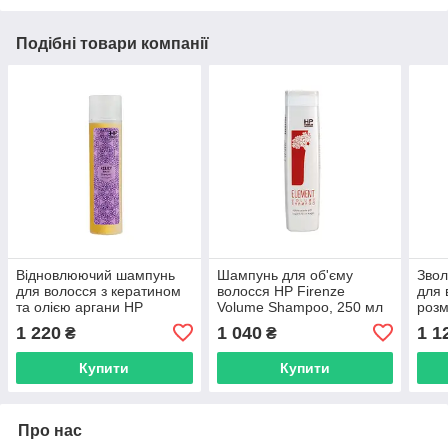
Подібні товари компанії
Відновлюючий шампунь
Шампунь для об'єму
Зво
для волосся з кератином
волосся HP Firenze
для 
та олією аргани HP
Volume Shampoo, 250 мл
розм
Firenze Relief Ritual
(1085)
Triv
1 220
1 040
1 1
₴
₴
Shampoo, 250 мл (1122)
мл (
Купити
Купити
Про нас