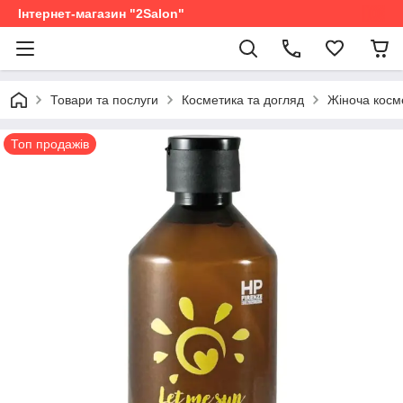
Інтернет-магазин "2Salon"
Товари та послуги
Косметика та догляд
Жіноча косм
Топ продажів