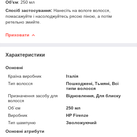
Об'єм
: 250 мл
Спосіб застосування:
Нанесіть на вологе волосся,
помасажуйте і насолоджуйтесь рясою піною, а потім
ретельно змийте.
Приховати
Характеристики
Основні
Країна виробник
Італія
Тип волосся
Пошкоджені, Тьмяні, Всі
типи волосся
Призначення засобу для
Відновлення, Для блиску
волосся
Об`єм
250 мл
Виробник
HP Firenze
Тип шампуню
Зволожуючий
Основні атрибути