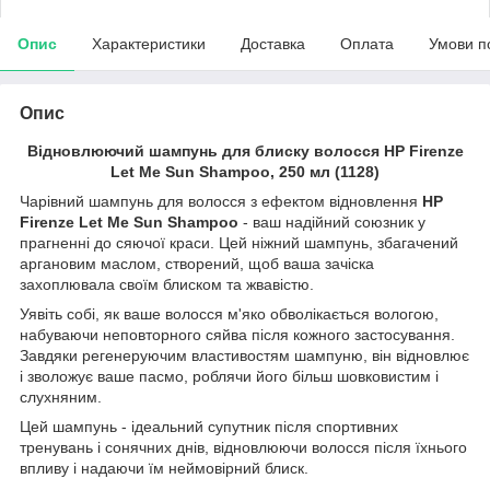
Опис
Характеристики
Доставка
Оплата
Умови п
Опис
Відновлюючий шампунь для блиску волосся HP Firenze
Let Me Sun Shampoo, 250 мл (1128)
Чарівний шампунь для волосся з ефектом відновлення
HP
Firenze Let Me Sun Shampoo
- ваш надійний союзник у
прагненні до сяючої краси. Цей ніжний шампунь, збагачений
аргановим маслом, створений, щоб ваша зачіска
захоплювала своїм блиском та жвавістю.
Уявіть собі, як ваше волосся м'яко обволікається вологою,
набуваючи неповторного сяйва після кожного застосування.
Завдяки регенеруючим властивостям шампуню, він відновлює
і зволожує ваше пасмо, роблячи його більш шовковистим і
слухняним.
Цей шампунь - ідеальний супутник після спортивних
тренувань і сонячних днів, відновлюючи волосся після їхнього
впливу і надаючи їм неймовірний блиск.