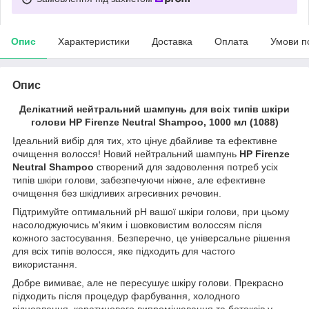
Опис
Характеристики
Доставка
Оплата
Умови п
Опис
Делікатний нейтральний шампунь для всіх типів шкіри
голови HP Firenze Neutral Shampoo, 1000 мл (1088)
Ідеальний вибір для тих, хто цінує дбайливе та ефективне
очищення волосся! Новий нейтральний шампунь
HP Firenze
Neutral Shampoo
створений для задоволення потреб усіх
типів шкіри голови, забезпечуючи ніжне, але ефективне
очищення без шкідливих агресивних речовин.
Підтримуйте оптимальний pH вашої шкіри голови, при цьому
насолоджуючись м'яким і шовковистим волоссям після
кожного застосування. Безперечно, це універсальне рішення
для всіх типів волосся, яке підходить для частого
використання.
Добре вимиває, але не пересушує шкіру голови. Прекрасно
підходить після процедур фарбування, холодного
відновлення, кератинового випромінювання та ботоксів у