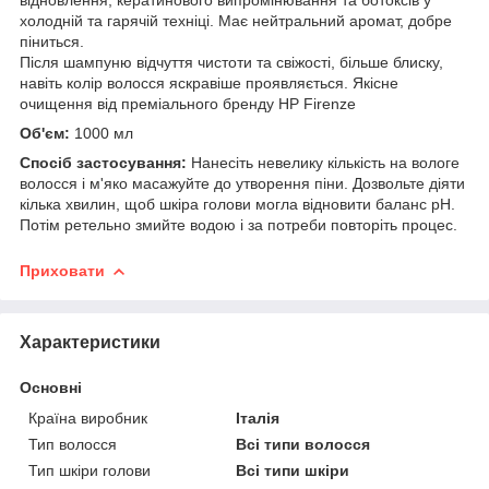
холодній та гарячій техніці. Має нейтральний аромат, добре
піниться.
Після шампуню відчуття чистоти та свіжості, більше блиску,
навіть колір волосся яскравіше проявляється. Якісне
очищення від преміального бренду HP Firenze
Об'єм:
1000 мл
Спосіб застосування:
Нанесіть невелику кількість на вологе
волосся і м'яко масажуйте до утворення піни. Дозвольте діяти
кілька хвилин, щоб шкіра голови могла відновити баланс pH.
Потім ретельно змийте водою і за потреби повторіть процес.
Приховати
Характеристики
Основні
Країна виробник
Італія
Тип волосся
Всі типи волосся
Тип шкіри голови
Всі типи шкіри