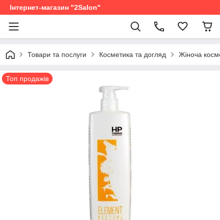
Інтернет-магазин "2Salon"
Товари та послуги
Косметика та догляд
Жіноча косм
Топ продажів