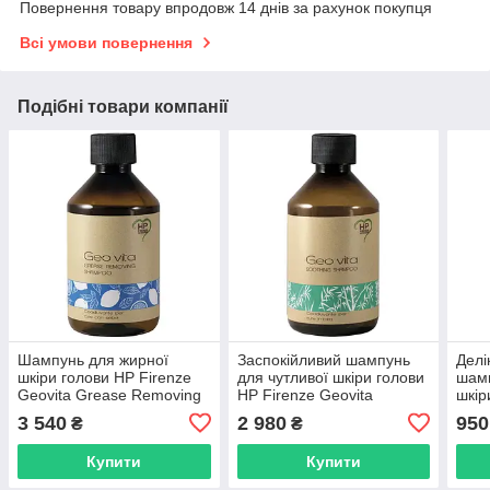
Повернення товару впродовж 14 днів за рахунок покупця
Всі умови повернення
Подібні товари компанії
Шампунь для жирної
Заспокійливий шампунь
Делі
шкіри голови HP Firenze
для чутливої шкіри голови
шамп
Geovita Grease Removing
HP Firenze Geovita
шкір
Shampoo, 1000 мл
Shoothing Shampoo, 1000
Neut
3 540
2 980
950
₴
₴
(01074)
мл (1082)
(108
Купити
Купити