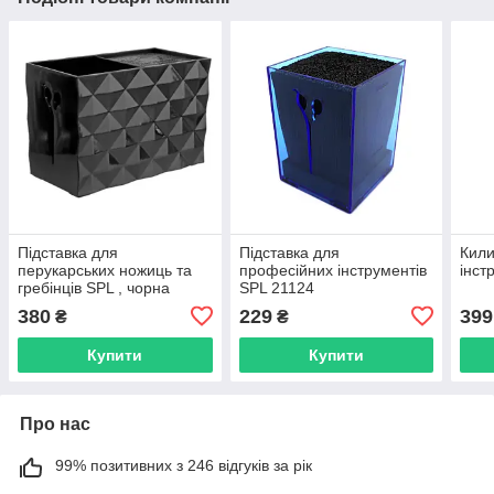
Підставка для
Підставка для
Кили
перукарських ножиць та
професійних інструментів
інст
гребінців SPL , чорна
SPL 21124
(21123BL)
380
229
399
₴
₴
Купити
Купити
Про нас
99% позитивних з 246 відгуків за рік