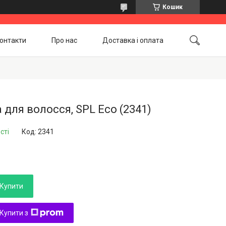
Кошик
онтакти
Про нас
Доставка і оплата
Повернення і обмін
Акційні товари
 для волосся, SPL Eco (2341)
сті
Код:
2341
Купити
Купити з