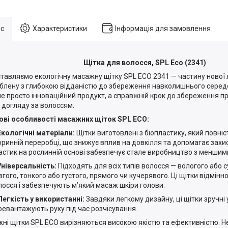
с
Характеристики
Інформація для замовлення
Щітка для волосся, SPL Eco (2341)
тавляємо екологічну масажну щітку SPL ECO 2341 — частину нової лі
блену з глибокою відданістю до збереження навколишнього серед
не просто інноваційний продукт, а справжній крок до збереження 
і догляду за волоссям.
ві особливості масажних щіток SPL ECO:
Екологічні матеріали:
Щітки виготовлені з біопластику, який повніс
оринній переробці, що знижує вплив на довкілля та допомагає захи
астик на рослинній основі забезпечує стале виробництво з меншим
Універсальність:
Підходять для всіх типів волосся — вологого або с
вгого, тонкого або густого, прямого чи кучерявого. Ці щітки відмін
лосся і забезпечують м’який масаж шкіри голови.
Легкість у використанні:
Завдяки легкому дизайну, ці щітки зручні 
ревантажують руку під час розчісування.
ні щітки SPL ECO вирізняються високою якістю та ефективністю. 