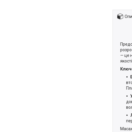
Опи
Предс
розро
— це 
якост
Ключо
вт
Пл
до
во
пе
Масаж