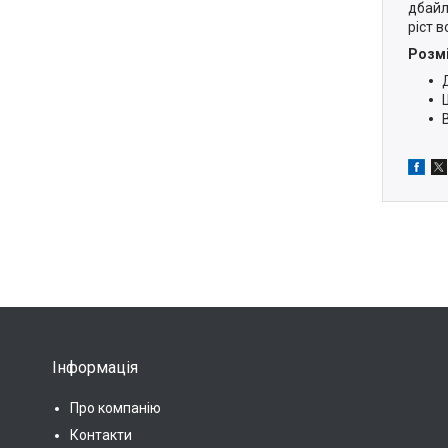
дбайл
ріст 
Розмі
Інформація
Про компанію
Контакти