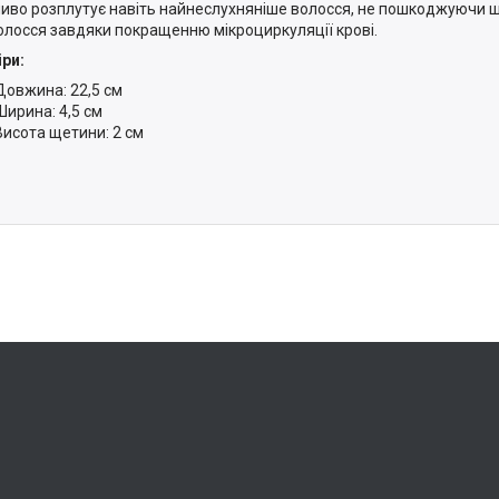
иво розплутує навіть найнеслухняніше волосся, не пошкоджуючи шк
волосся завдяки покращенню мікроциркуляції крові.
ри:
Довжина: 22,5 см
Ширина: 4,5 см
Висота щетини: 2 см