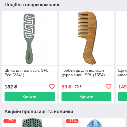
Подібні товари компанії
Щітка для волосся, SPL
Гребінець для волосся
Щітк
Eco (2341)
дерев'яний, SPL (1554)
маса
182
59
149
₴
₴
70 ₴
Купити
Купити
Акційні пропозиції та новинки
–17%
–17%