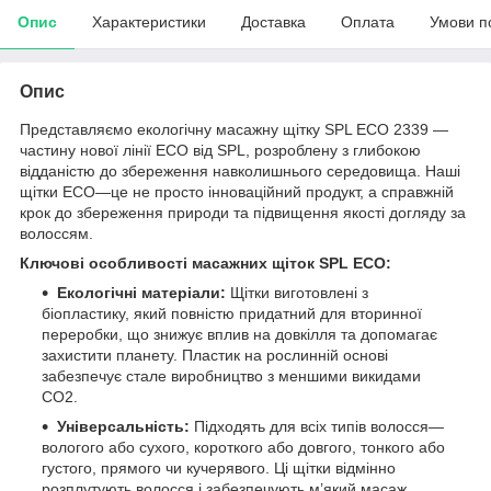
Опис
Характеристики
Доставка
Оплата
Умови п
Опис
Представляємо екологічну масажну щітку SPL ECO 2339 —
частину нової лінії ECO від SPL, розроблену з глибокою
відданістю до збереження навколишнього середовища. Наші
щітки ECO—це не просто інноваційний продукт, а справжній
крок до збереження природи та підвищення якості догляду за
волоссям.
Ключові особливості масажних щіток SPL ECO:
Екологічні матеріали:
Щітки виготовлені з
біопластику, який повністю придатний для вторинної
переробки, що знижує вплив на довкілля та допомагає
захистити планету. Пластик на рослинній основі
забезпечує стале виробництво з меншими викидами
CO2.
Універсальність:
Підходять для всіх типів волосся—
вологого або сухого, короткого або довгого, тонкого або
густого, прямого чи кучерявого. Ці щітки відмінно
розплутують волосся і забезпечують м’який масаж