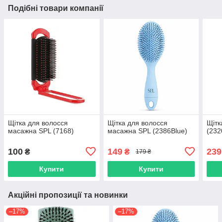
Подібні товари компанії
Щітка для волосся
Щітка для волосся
Щітк
масажна SPL (7168)
масажна SPL (2386Blue)
(232
100
149
239
₴
₴
179 ₴
Купити
Купити
Акційні пропозиції та новинки
–17%
–17%