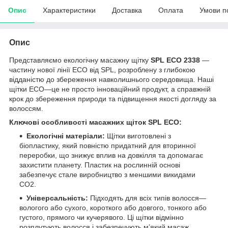
Опис
Характеристики
Доставка
Оплата
Умови п
Опис
Представляємо екологічну масажну щітку
SPL ECO 2338
—
частину нової лінії ECO від SPL, розроблену з глибокою
відданістю до збереження навколишнього середовища. Наші
щітки ECO—це не просто інноваційний продукт, а справжній
крок до збереження природи та підвищення якості догляду за
волоссям.
Ключові особливості масажних щіток SPL ECO:
Екологічні матеріали:
Щітки виготовлені з
біопластику, який повністю придатний для вторинної
переробки, що знижує вплив на довкілля та допомагає
захистити планету. Пластик на рослинній основі
забезпечує стале виробництво з меншими викидами
CO2.
Універсальність:
Підходять для всіх типів волосся—
вологого або сухого, короткого або довгого, тонкого або
густого, прямого чи кучерявого. Ці щітки відмінно
розплутують волосся і забезпечують м’який масаж