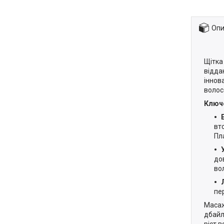
Опи
Щітка
відда
іннов
волос
Ключо
вт
Пл
до
во
пе
Масаж
дбайл
ріст 