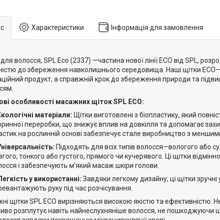
с
Характеристики
Інформація для замовлення
 для волосся, SPL Eco (2337) —частина нової лінії ECO від SPL, розр
ністю до збереження навколишнього середовища. Наші щітки ECO—
аційний продукт, а справжній крок до збереження природи та підви
сям.
ві особливості масажних щіток SPL ECO:
Екологічні матеріали:
Щітки виготовлені з біопластику, який повні
оринної переробки, що знижує вплив на довкілля та допомагає захи
астик на рослинній основі забезпечує стале виробництво з меншим
Універсальність:
Підходять для всіх типів волосся—вологого або су
вгого, тонкого або густого, прямого чи кучерявого. Ці щітки відмін
лосся і забезпечують м’який масаж шкіри голови.
Легкість у використанні:
Завдяки легкому дизайну, ці щітки зручні 
ревантажують руку під час розчісування.
ні щітки SPL ECO вирізняються високою якістю та ефективністю. 
иво розплутує навіть найнеслухняніше волосся, не пошкоджуючи шк
волосся завдяки покращенню мікроциркуляції крові.