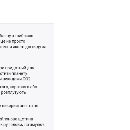
облену з глибокою
це не просто
щення якості догляду за
стю придатний для
стити планету.
и викидами CO2.
хого, короткого або
но розплутують
у використанні та не
Нейлонова щетина
іру голови, і стимулює