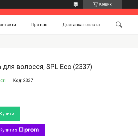
Кошик
онтакти
Про нас
Доставка і оплата
Повернення і обмін
Акційні товари
 для волосся, SPL Eco (2337)
сті
Код:
2337
Купити
Купити з