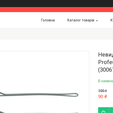
Головна
Каталог товарів
К
Невид
Profe
(3006
В наявно
100 ₴
90 ₴