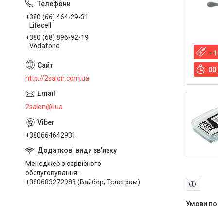
+380 (66) 464-29-31
Lifecell
+380 (68) 896-92-19
Vodafone
–1
0
0
http://2salon.com.ua
2salon@i.ua
+380664642931
Менеджер з сервісного
обслуговування
+380683272988 (Вайбер, Телеграм)