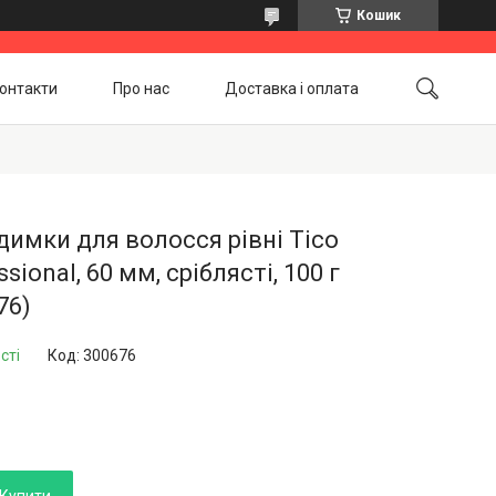
Кошик
онтакти
Про нас
Доставка і оплата
Повернення і обмін
Акційні товари
имки для волосся рівні Tico
ssional, 60 мм, сріблясті, 100 г
76)
сті
Код:
300676