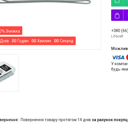
+380 (66
0%
Lifecell
Днів
0
0
Годин
0
0
Хвилин
0
0
Секунд
У компан
будь-яки
повернення товару протягом 14 днів
за рахунок покупц