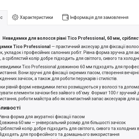
с
Характеристики
Інформація для замовлення
Невидимки для волосся рівні Tico Professional, 60 мм, срібляст
имки Tico Professional
— практичний аксесуар для фіксації волос
ок, укладок і професійних салонних робіт. Рівна форма зручна для а
 а сріблястий колір добре підходить для світлого, сивого та холодни
 невидимки Tico Professional довжиною 60 мм підходять для профе
истання. Вони зручні для фіксації окремих пасом, створення вечірніх
денних зачісок, а також для роботи перукарів і стилістів.
ки рівній формі невидимки легко розміщуються у волоссі та допом
сувати елементи зачіски без зайвого об’єму. Формат 100 г зручний
истання, роботи майстра або як компактний запас аксесуарів для 
ливості
Рівна форма для акуратної фіксації пасом
Довжина 60 мм — універсальний розмір для більшості зачісок
Сріблястий колір добре підходить для світлого, сивого та холодних в
Підходять для професійного та домашнього використання