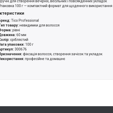
Зручні для створення вечірніх, весільних і повсякденних укладок
Упаковка 100 г — компактний формат для щоденного використання
ктеристики
Бренд:
Tico Professional
Тип товару:
невидимки для волосся
Форма:
рівні
Довжина:
60 мм
Колір:
сріблястий
Вага упаковки:
100 г
Артикул:
300676
Призначення:
фіксація волосся, створення зачісок та укладок
Використання:
професійне та домашнє