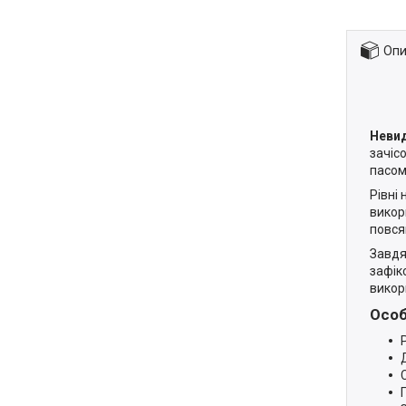
Опи
Невид
зачіс
пасом,
Рівні
викор
повсяк
Завдя
зафік
викор
Особ