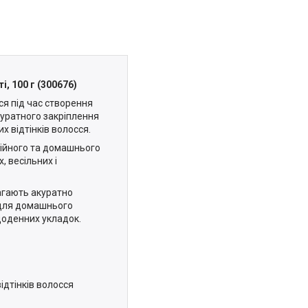
і, 100 г (300676)
ся під час створення
куратного закріплення
х відтінків волосся.
сійного та домашнього
, весільних і
агають акуратно
 для домашнього
щоденних укладок.
ідтінків волосся