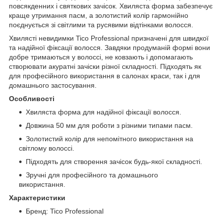
повсякденних і святкових зачісок. Хвиляста форма забезпечує
краще утримання пасм, а золотистий колір гармонійно
поєднується зі світлими та русявими відтінками волосся.
Хвилясті невидимки Tico Professional призначені для швидкої
та надійної фіксації волосся. Завдяки продуманій формі вони
добре тримаються у волоссі, не ковзають і допомагають
створювати акуратні зачіски різної складності. Підходять як
для професійного використання в салонах краси, так і для
домашнього застосування.
Особливості
Хвиляста форма для надійної фіксації волосся.
Довжина 50 мм для роботи з різними типами пасм.
Золотистий колір для непомітного використання на
світлому волоссі.
Підходять для створення зачісок будь-якої складності.
Зручні для професійного та домашнього
використання.
Характеристики
Бренд: Tico Professional