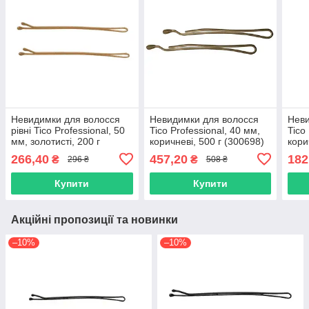
Невидимки для волосся
Невидимки для волосся
Неви
рівні Tico Professional, 50
Tico Professional, 40 мм,
Tico
мм, золотисті, 200 г
коричневі, 500 г (300698)
кори
(300593)
266,40
457,20
182
₴
₴
296 ₴
508 ₴
Купити
Купити
Акційні пропозиції та новинки
–10%
–10%