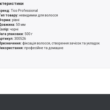
ктеристики
Бренд:
Tico Professional
Тип товару:
невидимки для волосся
Форма:
рівні
Довжина:
50 мм
Колір:
чорні
Вага упаковки:
500 г
Артикул:
300526
Призначення:
фіксація волосся, створення зачісок та укладок
Використання:
професійне та домашнє