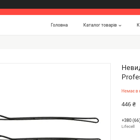
Головна
Каталог товарів
К
Невид
Profe
Немає в 
446 ₴
+380 (66
Lifecell