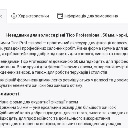
с
Характеристики
Інформація для замовлення
Невидимки для волосся рівні Tico Professional, 50 мм, чорні,
имки Tico Professional — практичний аксесуар для фіксації волосся
ок, укладок і професійних салонних робіт. Рівна форма зручна для а
 а сріблястий колір добре підходить для світлого, сивого та холодни
 невидимки Tico Professional довжиною 50 мм підходять для профе
истання. Вони зручні для фіксації окремих пасом, створення вечірніх
денних зачісок, а також для роботи перукарів і стилістів.
ки рівній формі невидимки легко розміщуються у волоссі та допом
сувати елементи зачіски без зайвого об’єму.
ливості
Рівна форма для акуратної фіксації пасом
Довжина 50 мм — універсальний розмір для більшості зачісок
Сріблястий колір добре підходить для світлого, сивого та холодних в
Підходять для професійного та домашнього використання
Зручні для створення вечірніх, весільних і повсякденних укладок