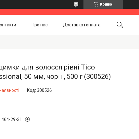
Кошик
онтакти
Про нас
Доставка і оплата
Повернення і обмін
Акційні товари
имки для волосся рівні Tico
ssional, 50 мм, чорні, 500 г (300526)
наявності
Код:
300526
) 464-29-31