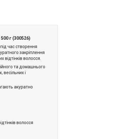
 500 г (300526)
 під час створення
куратного закріплення
х відтінків волосся.
сійного та домашнього
, весільних і
агають акуратно
ідтінків волосся