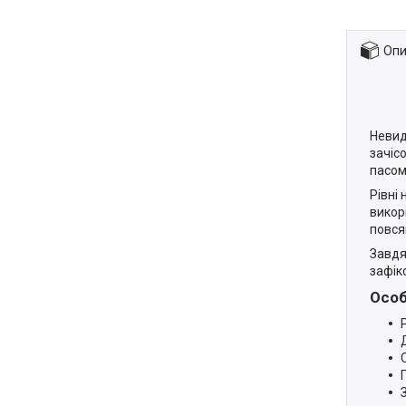
Опи
Невид
зачіс
пасом,
Рівні
викор
повсяк
Завдя
зафік
Особ